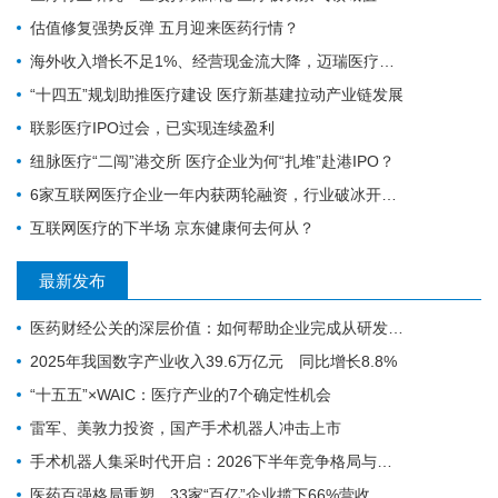
估值修复强势反弹 五月迎来医药行情？
海外收入增长不足1%、经营现金流大降，迈瑞医疗跌超8%| 公司观察
“十四五”规划助推医疗建设 医疗新基建拉动产业链发展
联影医疗IPO过会，已实现连续盈利
纽脉医疗“二闯”港交所 医疗企业为何“扎堆”赴港IPO？
6家互联网医疗企业一年内获两轮融资，行业破冰开始？
互联网医疗的下半场 京东健康何去何从？
最新发布
医药财经公关的深层价值：如何帮助企业完成从研发实力到资本价值的有效转化
2025年我国数字产业收入39.6万亿元 同比增长8.8%
“十五五”×WAIC：医疗产业的7个确定性机会
雷军、美敦力投资，国产手术机器人冲击上市
手术机器人集采时代开启：2026下半年竞争格局与趋势预判
医药百强格局重塑，33家“百亿”企业揽下66%营收