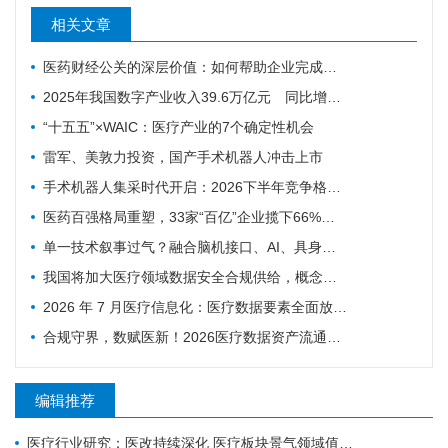
相关文章
医药财经公关的深层价值：如何帮助企业完成从研发实力到资本价值的有效转化
2025年我国数字产业收入39.6万亿元 同比增长8.8%
“十五五”×WAIC：医疗产业的7个确定性机会
雷军、美敦力投资，国产手术机器人冲击上市
手术机器人集采时代开启：2026下半年竞争格局与趋势预判
医药百强格局重塑，33家“百亿”企业揽下66%营收
单一技术叙事过气？融合脑机接口、AI、具身智能的新范式来了！
我国将加大医疗领域数据安全合规供给，概念股汇总
2026 年 7 月医疗信息化：医疗数据要素全面放开，AI 临床商业化迎来兑现窗口
合规守界，数赋医新！2026医疗数据资产流通全链路破局与产业落地深度复盘
编辑推荐
医疗行业研究：医改持续深化 医疗板块景气领域值得关注