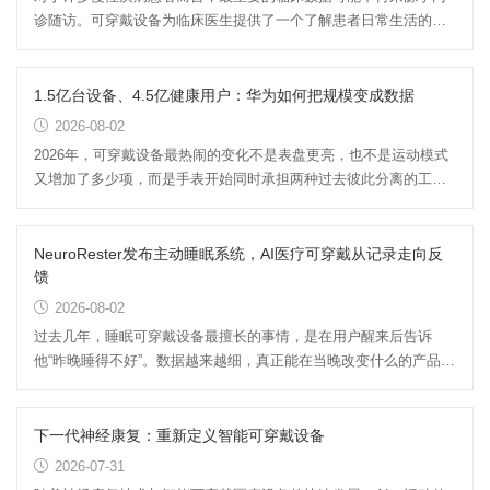
诊随访。可穿戴设备为临床医生提供了一个了解患者日常生活的窗
口，为监测疾病进展、及早...
1.5亿台设备、4.5亿健康用户：华为如何把规模变成数据
2026-08-02
2026年，可穿戴设备最热闹的变化不是表盘更亮，也不是运动模式
又增加了多少项，而是手表开始同时承担两种过去彼此分离的工
作：一边像消费电子产品一样...
NeuroRester发布主动睡眠系统，AI医疗可穿戴从记录走向反
馈
2026-08-02
过去几年，睡眠可穿戴设备最擅长的事情，是在用户醒来后告诉
他“昨晚睡得不好”。数据越来越细，真正能在当晚改变什么的产品却
不多。7月31日...
下一代神经康复：重新定义智能可穿戴设备
2026-07-31