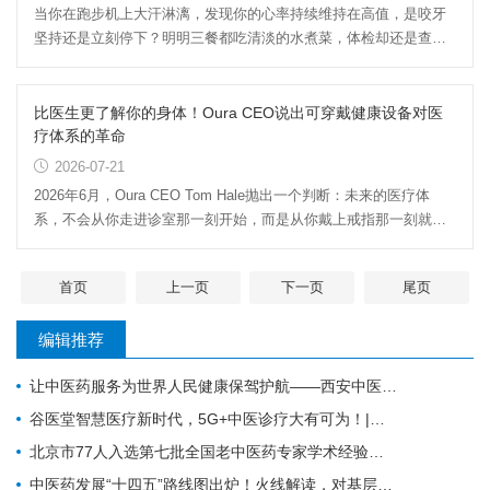
当你在跑步机上大汗淋漓，发现你的心率持续维持在高值，是咬牙
坚持还是立刻停下？明明三餐都吃清淡的水煮菜，体检却还是查出
了“脂肪肝”，你究竟吃对...
比医生更了解你的身体！Oura CEO说出可穿戴健康设备对医
疗体系的革命
2026-07-21
2026年6月，Oura CEO Tom Hale抛出一个判断：未来的医疗体
系，不会从你走进诊室那一刻开始，而是从你戴上戒指那一刻就启
动了。他说这话时，Oura刚刚秘...
首页
上一页
下一页
尾页
编辑推荐
让中医药服务为世界人民健康保驾护航——西安中医脑病医院为外籍患者服务纪实
谷医堂智慧医疗新时代，5G+中医诊疗大有可为！|谷医堂科技中医
北京市77人入选第七批全国老中医药专家学术经验继承工作指导老师（附名单）
中医药发展“十四五”路线图出炉！火线解读，对基层医生有哪些利好？