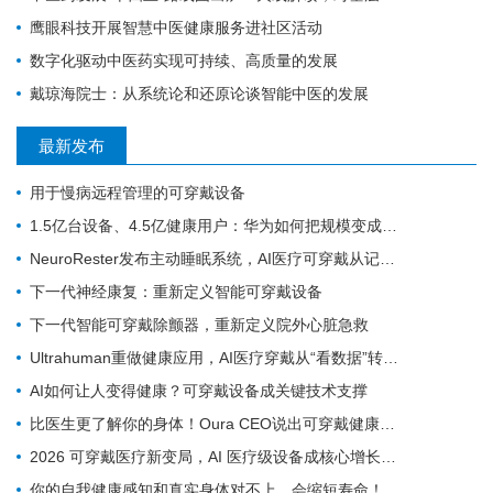
鹰眼科技开展智慧中医健康服务进社区活动
数字化驱动中医药实现可持续、高质量的发展
戴琼海院士：从系统论和还原论谈智能中医的发展
最新发布
用于慢病远程管理的可穿戴设备
1.5亿台设备、4.5亿健康用户：华为如何把规模变成数据
NeuroRester发布主动睡眠系统，AI医疗可穿戴从记录走向反馈
下一代神经康复：重新定义智能可穿戴设备
下一代智能可穿戴除颤器，重新定义院外心脏急救
Ultrahuman重做健康应用，AI医疗穿戴从“看数据”转向“给行动”
AI如何让人变得健康？可穿戴设备成关键技术支撑
比医生更了解你的身体！Oura CEO说出可穿戴健康设备对医疗体系的革命
2026 可穿戴医疗新变局，AI 医疗级设备成核心增长引擎
你的自我健康感知和真实身体对不上，会缩短寿命！多国队列研究实锤