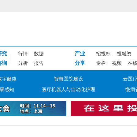
研究
产业
行情
数据
招投标
投融资
咨询
分享
分析
报告
专栏
视频
在
数字健康
智慧医院建设
云医
康感知
医疗机器人与自动化护理
慢病