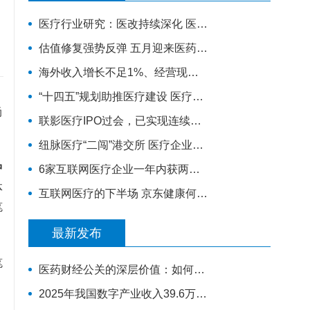
医疗行业研究：医改持续深化 医疗板块景气领域值得关注
估值修复强势反弹 五月迎来医药行情？
海外收入增长不足1%、经营现金流大降，迈瑞医疗跌超8%| 公司观察
“十四五”规划助推医疗建设 医疗新基建拉动产业链发展
尚
联影医疗IPO过会，已实现连续盈利
纽脉医疗“二闯”港交所 医疗企业为何“扎堆”赴港IPO？
中
6家互联网医疗企业一年内获两轮融资，行业破冰开始？
体
互联网医疗的下半场 京东健康何去何从？
笔
最新发布
笔
医药财经公关的深层价值：如何帮助企业完成从研发实力到资本价值的有效转化
2025年我国数字产业收入39.6万亿元 同比增长8.8%