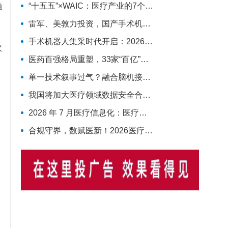
融
“十五五”×WAIC：医疗产业的7个确定性机会
雷军、美敦力投资，国产手术机器人冲击上市
手术机器人集采时代开启：2026下半年竞争格局与趋势预判
次
医药百强格局重塑，33家“百亿”企业揽下66%营收
单一技术叙事过气？融合脑机接口、AI、具身智能的新范式来了！
我国将加大医疗领域数据安全合规供给，概念股汇总
2026 年 7 月医疗信息化：医疗数据要素全面放开，AI 临床商业化迎来兑现窗口
合规守界，数赋医新！2026医疗数据资产流通全链路破局与产业落地深度复盘