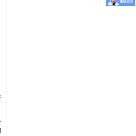
齐
一
四