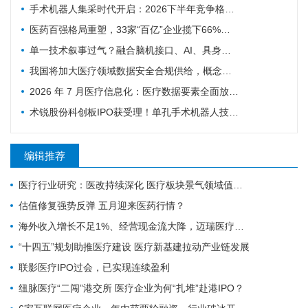
手术机器人集采时代开启：2026下半年竞争格局与趋势预判
医药百强格局重塑，33家“百亿”企业揽下66%营收
单一技术叙事过气？融合脑机接口、AI、具身智能的新范式来了！
我国将加大医疗领域数据安全合规供给，概念股汇总
2026 年 7 月医疗信息化：医疗数据要素全面放开，AI 临床商业化迎来兑现窗口
术锐股份科创板IPO获受理！单孔手术机器人技术剑指百亿市场
编辑推荐
医疗行业研究：医改持续深化 医疗板块景气领域值得关注
估值修复强势反弹 五月迎来医药行情？
海外收入增长不足1%、经营现金流大降，迈瑞医疗跌超8%| 公司观察
“十四五”规划助推医疗建设 医疗新基建拉动产业链发展
联影医疗IPO过会，已实现连续盈利
纽脉医疗“二闯”港交所 医疗企业为何“扎堆”赴港IPO？