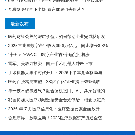
6家互联网医疗企业一年内获两轮融资，行业破冰开始？
互联网医疗的下半场 京东健康何去何从？
最新发布
医药财经公关的深层价值：如何帮助企业完成从研发实力到资本价值的有效转化
2025年我国数字产业收入39.6万亿元 同比增长8.8%
“十五五”×WAIC：医疗产业的7个确定性机会
雷军、美敦力投资，国产手术机器人冲击上市
手术机器人集采时代开启：2026下半年竞争格局与趋势预判
医药百强格局重塑，33家“百亿”企业揽下66%营收
单一技术叙事过气？融合脑机接口、AI、具身智能的新范式来了！
我国将加大医疗领域数据安全合规供给，概念股汇总
2026 年 7 月医疗信息化：医疗数据要素全面放开，AI 临床商业化迎来兑现窗口
合规守界，数赋医新！2026医疗数据资产流通全链路破局与产业落地深度复盘