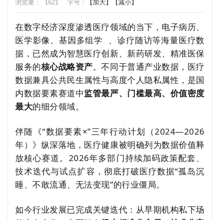
浏览量：
1621
字号：
【加大】
【减小】
在数字经济深度渗透医疗领域的当下，电子病历、
医学影像、
基因多组学
、诊疗随访等海量医疗数
据，已然成为智慧医疗创新、新药研发、精准医保
服务的
核心战略资产
。不同于普通产业数据，医疗
数据兼具公共民生属性与高度个人隐私属性，是国
内数据要素赛道中
监管最严、门槛最高、价值密度
最大
的细分领域。
伴随《“数据要素×”三年行动计划（2024—2026
年）》纵深落地，医疗健康被明确列为数据价值释
放核心赛道。2026年多部门持续加码政策配套、
技术迭代与试点扩容，彻底打破医疗数据“孤岛沉
睡、不敢流通、无法变现”的行业僵局。
如今行业发展已完成关键迭代：从早期机构私下场