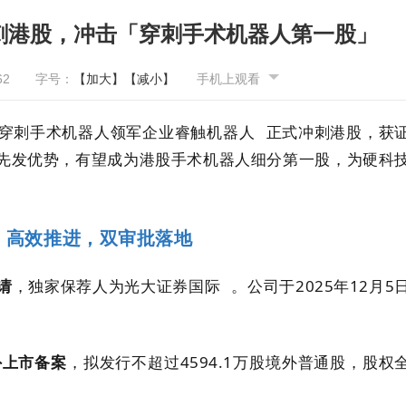
刺港股，冲击「穿刺手术机器人第一股」
62
字号：
【加大】
【减小】
手机上观看
穿刺手术机器人领军企业
睿触机器人
正式冲刺港股，获
先发优势，有望成为港股手术机器人细分第一股，为硬科
程：高效推进，双审批落地
请
，独家保荐人为
光大证券国际
。公司于2025年12月5
外上市备案
，拟发行不超过4594.1万股境外普通股，股权