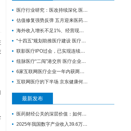
医疗行业研究：医改持续深化 医疗板块景气领域值得关注
估值修复强势反弹 五月迎来医药行情？
海外收入增长不足1%、经营现金流大降，迈瑞医疗跌超8%| 公司观察
“十四五”规划助推医疗建设 医疗新基建拉动产业链发展
证
技
联影医疗IPO过会，已实现连续盈利
纽脉医疗“二闯”港交所 医疗企业为何“扎堆”赴港IPO？
6家互联网医疗企业一年内获两轮融资，行业破冰开始？
互联网医疗的下半场 京东健康何去何从？
日
最新发布
医药财经公关的深层价值：如何帮助企业完成从研发实力到资本价值的有效转化
全
2025年我国数字产业收入39.6万亿元 同比增长8.8%