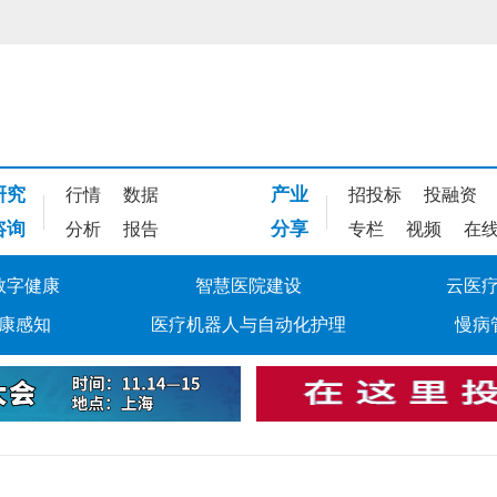
研究
产业
行情
数据
招投标
投融资
咨询
分享
分析
报告
专栏
视频
在
数字健康
智慧医院建设
云医
康感知
医疗机器人与自动化护理
慢病