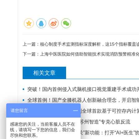
上一篇：
核心制度手术监测指标深度解析，这15个指标覆盖
下一篇：
上海中医医院如何借助智能技术实现消防预警精准
相关文章
突破！国内首例侵入式脑机接口视觉重建手术成功
全球首例！国产全膝机器人创新融合理念，开启智
请您留言
北大杨玉超教授团队研制全球首款基于可控存内计
30分钟完成换瓣手术，“苏州智造”专克心脏反流
感谢您的关注，当前客服人员不在
线，请填写一下您的信息，我们会
健康AI阿福测试“医生把关”新功能：打开“AI+医生
尽快和您联系。