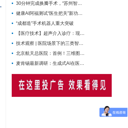
30分钟完成换瓣手术，“苏州智造”专克心脏反流
健康AI阿福测试“医生把关”新功能：打开“AI+医生”协作想象空间
“成都造”手术机器人重大突破
【医疗技术】超声介入诊疗：现代医学“针尖上的微创手术”
技术观察 | 医院场景下的三类智能体：从互联网诊疗到临床辅助再到医院管理
北京航天总医院：首例！三维图像机器人辅助腰椎压缩性骨折PKP术
麦肯锡最新调研：生成式AI在医疗落地加速，Agentic AI正成为下一风口