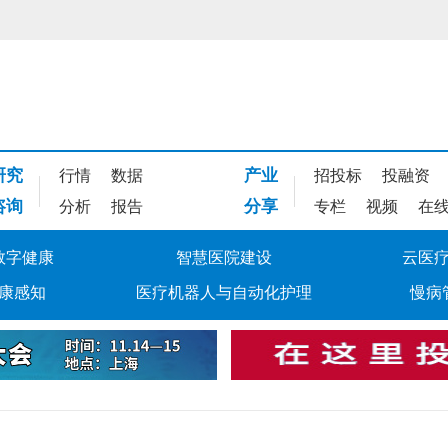
研究
产业
行情
数据
招投标
投融资
咨询
分享
分析
报告
专栏
视频
在
数字健康
智慧医院建设
云医
康感知
医疗机器人与自动化护理
慢病