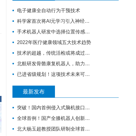
电子健康全自动行为干预技术
科学家首次将AI元学习引入神经科学
手术机器人研发中选择位置传感器的5个技巧 | 技术
2022年医疗健康领域五大技术趋势
技术的超越，传统活检或将成过去！
北航研发骨骼康复机器人，助力残疾人火炬手站立行走
已进省级规划！这项技术未来可撼动医院就医首选地位？
最新发布
突破！国内首例侵入式脑机接口视觉重建手术成功开展
全球首例！国产全膝机器人创新融合理念，开启智能单髁置换手术新时代
北大杨玉超教授团队研制全球首款基于可控存内计算的忆阻器神经动力学芯片