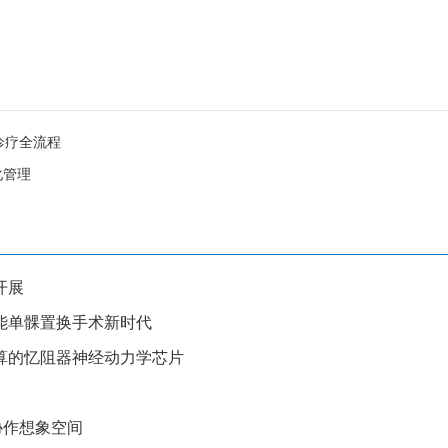
诊疗全流程
化管理
开展
能单髁置换手术新时代
算的忆阻器神经动力学芯片
”协作想象空间