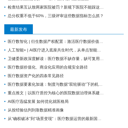
检查结果互认致两家医院被罚？新规下医院不能踩这4个雷区
总分权重不低于60%，三级评审这些数据指标怎么抓？
最新发布
医疗数智化 | 衍生数据产权配置：激活医疗数据价值的关键规则
人工智能+ | AI医疗进入底座共生时代，从单点智能走向全域协同
卫健委新政深度解读：医疗数据不缺存量，缺可复用的高质量数据集
医疗数据价值化、商业化应用的合规安全路径
医疗数据资产化的四条常见路径
医疗数据要素化加速：制度与数据“双轮驱动”下的机遇与挑战
重点推文｜以医疗质控为核心的医院数据治理体系建设探索
AI医疗迅猛发展 如何优化就医格局
从按经验估判到靠数据精准画像
从“确权破冰”到“场景变现”：医疗数据运营的最新国家级信号研判