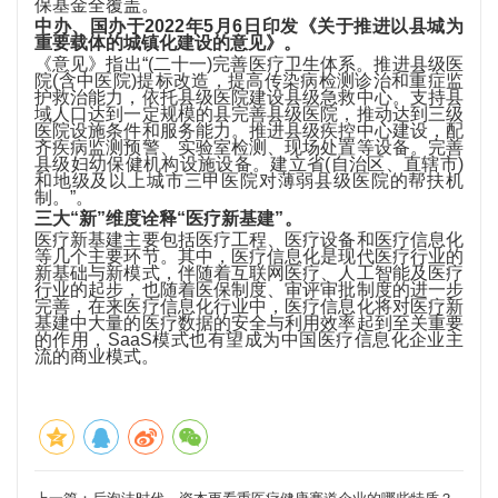
保基金全覆盖。
中办、国办于2022年5月6日印发《关于推进以县城为
重要载体的城镇化建设的意见》。
《意见》指出“(二十一)完善医疗卫生体系。推进县级医
院(含中医院)提标改造，提高传染病检测诊治和重症监
护救治能力，依托县级医院建设县级急救中心。支持县
域人口达到一定规模的县完善县级医院，推动达到三级
医院设施条件和服务能力。推进县级疾控中心建设，配
齐疾病监测预警、实验室检测、现场处置等设备。完善
县级妇幼保健机构设施设备。建立省(自治区、直辖市)
和地级及以上城市三甲医院对薄弱县级医院的帮扶机
制。”。
三大“新”维度诠释“医疗新基建”。
医疗新基建主要包括医疗工程、医疗设备和医疗信息化
等几个主要环节。其中，医疗信息化是现代医疗行业的
新基础与新模式，伴随着互联网医疗、人工智能及医疗
行业的起步，也随着医保制度、审评审批制度的进一步
完善，在来医疗信息化行业中，医疗信息化将对医疗新
基建中大量的医疗数据的安全与利用效率起到至关重要
的作用，SaaS模式也有望成为中国医疗信息化企业主
流的商业模式。