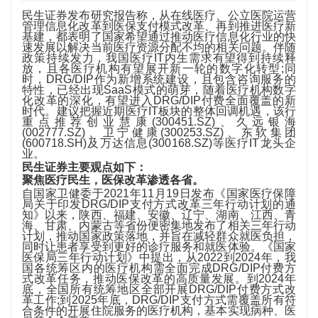
民生证券发布研究报告称，从在线医疗、公立医院运营
管理信息化改革到医保支付模式改革、再到推进医疗新
基建，都表明了国家希望通过推动医疗信息化行业的快
速发展以解决当前医疗资源分配不均的相关问题。伴随
政策持续发力，我国医疗IT内生需求有望得到持续释
放，且各医疗机构有望展开新一轮的数字化转型;同
时，DRG/DIP作为新增系统建设，且包含咨询服务的
特性，已经出现SaaS模式的萌芽，随着医疗机构数字
化改革的深化，有望进入DRG/DIP付费全面覆盖的新
时代。建议把握近期医疗IT板块的整体回调机遇，该行
重点推荐创业慧康(300451.SZ)、久远银海
(002777.SZ)、卫宁健康(300253.SZ)、东软集团
(600718.SH)及万达信息(300168.SZ)等医疗IT龙头企
业。
民生证券主要观点如下：
聚焦医疗民生，医保改革渗透各省。
自国家卫健委于2021年11月19日发布《国家医疗保障
局关于印发DRG/DIP支付方式改革三年行动计划的通
知》以来，陕西、福建、安徽、辽宁、湖南、江西、青
海、甘肃、内蒙古等省份便密集地发布了相关三年行动
计划，推动国家政策落地，并旨在减轻群众就医负担，
同时让患者享受到更好的诊疗服务和就医体验。《国家
医保局三年行动计划》中提出，从2022到2024年，我
国各统筹区内的医疗机构需全面完成DRG/DIP付费方
式改革任务，推动医保改革的高质量发展。到2024年
底，全国所有统筹地区全部开展DRG/DIP付费方式改
革工作;到2025年底，DRG/DIP支付方式需覆盖所有符
合条件的开展住院服务的医疗机构，基本实现病种、医