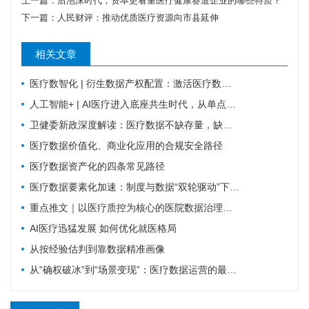
上一篇：
后泡沫时代，资本更看重医疗健康赛道企业的哪些特质？
下一篇：
人民财评：推动优质医疗资源向市县延伸
相关文章
医疗数智化 | 衍生数据产权配置：激活医疗数据价值的关键规则
人工智能+ | AI医疗进入底座共生时代，从单点智能走向全域协同
卫健委新政深度解读：医疗数据不缺存量，缺可复用的高质量数据集
医疗数据价值化、商业化应用的合规安全路径
医疗数据资产化的四条常见路径
医疗数据要素化加速：制度与数据“双轮驱动”下的机遇与挑战
重点推文｜以医疗质控为核心的医院数据治理体系建设探索
AI医疗迅猛发展 如何优化就医格局
从按经验估判到靠数据精准画像
从“确权破冰”到“场景变现”：医疗数据运营的最新国家级信号研判