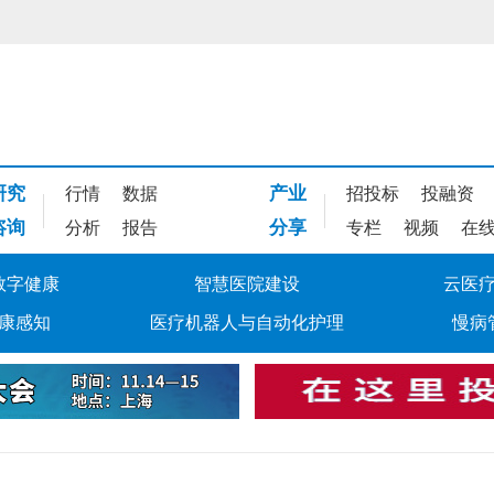
研究
产业
行情
数据
招投标
投融资
咨询
分享
分析
报告
专栏
视频
在
数字健康
智慧医院建设
云医
康感知
医疗机器人与自动化护理
慢病