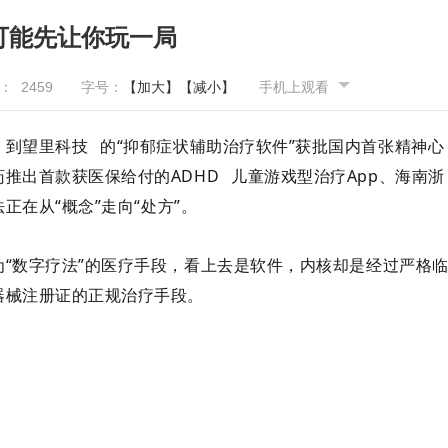
可能先让你玩一局
量：
2459
字号：
【加大】
【减小】
手机上观看
，到
望里科技
的“抑郁症状辅助治疗软件”获批国内首张精神心
药推出首款获医保给付的
ADHD
儿童游戏型治疗App、海南浙
正在从“概念”走向“处方”
。
“数字疗法”的医疗手段，看上去是软件，内核却是经过严格
器械注册证的正规治疗手段。