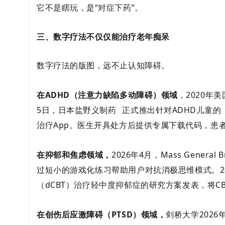
它不是瞎玩，是“对症下药”。
三、数字疗法不仅仅能治疗老年痴呆
数字疗法的版图，远不止认知障碍。
在ADHD（注意力缺陷多动障碍）领域
，2020年美
5日，日本
盐野义制药
正式推出针对ADHD儿童的《En
治疗App
。医生开具处方后提供专属下载代码，患
在抑郁和焦虑领域
，
2026年4月，Mass Gener
过短小的游戏化练习帮助用户对抗消极思维模式。2
（dCBT）治疗轻中度抑郁症的研究方案发表，将C
在创伤后应激障碍（PTSD）领域
，
剑桥大学202