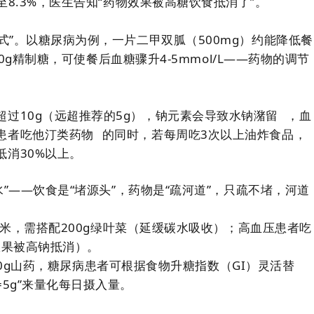
升至8.3%，医生告知“药物效果被高糖饮食抵消了”。
式”。以糖尿病为例，一片二甲双胍（500mg）约能降低餐
50g精制糖，可使餐后血糖骤升4-5mmol/L——药物的调节
过10g（远超推荐的5g），钠元素会导致
水钠潴留
，血
患者吃
他汀类药物
的同时，若每周吃3次以上油炸食品，
消30%以上。
水”——饮食是“堵源头”，药物是“疏河道”，只疏不堵，河道
g精米，需搭配200g绿叶菜（延缓碳水吸收）；高血压患者吃
效果被高钠抵消）。
≈200g山药，糖尿病患者可根据食物升糖指数（GI）灵活替
5g”来量化每日摄入量。