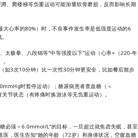
深蹲、爬楼梯等负重运动可能加重软骨磨损，反而影响长期
大心率的80%）时，不良事件发生率是低强度运动的6
低。
、太极拳、八段锦等“中等强度以下”运动（心率=（220-年
）。
分钟（如3次10分钟）比一次性30分钟更安全，比如餐后散步
/100mmHg时暂停运动）；糖尿病患者查血糖（＜
适者查关节状态（有疼痛时换游泳等无负重运动）。
必须＜6.0mmol/L”的目标，一旦超过就焦虑失眠，甚至
医，医生告知“她的年龄（72岁）和身体状况，空腹血糖