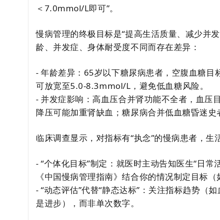
＜7.0mmol/L即可”。
慢病管理的终极目标是“提高生活质量、减少并发症
龄、并发症、身体耐受度不同而存在差异：
- 年龄差异：65岁以下糖尿病患者，空腹血糖目标可
可放宽至5.0-8.3mmol/L，避免低血糖风险。
- 并发症影响：高血压合并肾功能不全者，血压目标可
降压可能加重肾缺血；糖尿病合并低血糖昏迷史
临床调查显示，对指标有“执念”的慢病患者，生活
- “个体化目标”制定：就医时主动告知医生“日
《中国慢病管理指南》结合你的情况制定目标（如
- “动态评估”代替“静态达标”：关注指标趋势（如血糖
是进步），而非单次数字。