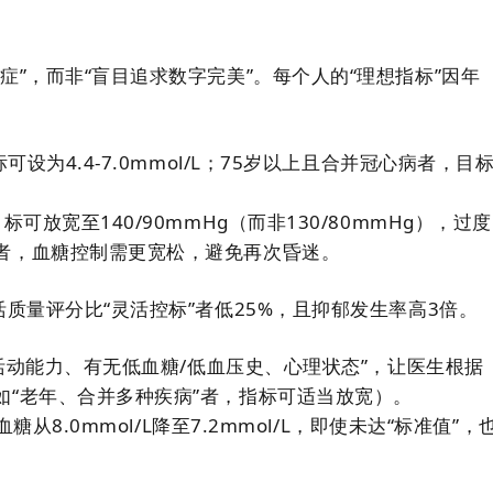
”，而非“盲目追求数字完美”。每个人的“理想指标”因年
设为4.4-7.0mmol/L；75岁以上且合并冠心病者，目
放宽至140/90mmHg（而非130/80mmHg），过度
者，血糖控制需更宽松，避免再次昏迷。
质量评分比“灵活控标”者低25%，且抑郁发生率高3倍。
常活动能力、有无低血糖/低血压史、心理状态”，让医生根据
“老年、合并多种疾病”者，指标可适当放宽）。
从8.0mmol/L降至7.2mmol/L，即使未达“标准值”，