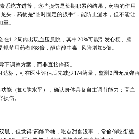
张素系统亢进等，这些损伤是长期积累的结果，药物的作用
水龙头，药物是“临时固定的扳手”，能防止漏水，但不能让
加重。
会在1-2周内出现血压反跳，其中20%可能引发心梗、脑
是规范用药者的8倍，
酮症酸中毒
风险增加5倍。
指导下调整方案，而非直接停药。
个月达标，可在医生评估后先减少1/4药量，监测2周无反弹
岛功能（如C肽水平），确认身体具备自主调节能力；高血
官损伤。
双胍，但觉得“药能降糖，吃点甜食没事”，常偷偷吃蛋糕