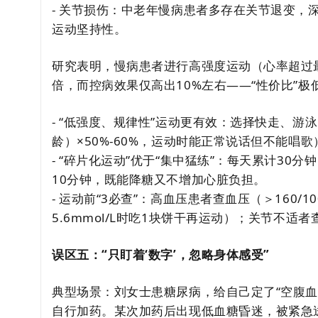
- 关节损伤：中老年慢病患者多存在关节退变，
运动坚持性。
研究表明，慢病患者进行高强度运动（心率超过最
倍，而控病效果仅高出10%左右——“性价比”极
- “低强度、规律性”运动更有效：选择快走、游泳
龄）×50%-60%，运动时能正常说话但不能唱歌
- “碎片化运动”优于“集中猛练”：每天累计30
10分钟，既能降糖又不增加心脏负担。
- 运动前“3必查”：高血压患者查血压（＞160
5.6mmol/L时吃1块饼干再运动）；关节不
误区五：“只盯着‘数字’，忽略身体感受”
典型场景：刘女士患糖尿病，给自己定了“空腹血糖
自行加药。某次加药后出现低血糖昏迷，被紧急送