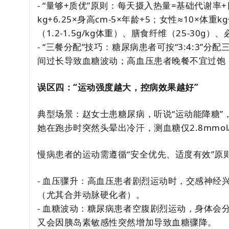
- “量够+质优”原则：每天摄入热量=基础代谢
kg+6.25×身高cm-5×年龄+5；女性≈10×体重
（1.2-1.5g/kg体重）、膳食纤维（25-30g
- “三餐分配”技巧：糖尿病患者可按“3:4:3”
间过长导致血糖波动；高血压患者晚餐不宜过饱
误区四：“运动强度越大，控病效果越好”
典型场景：赵女士患糖尿病，听说“运动能降糖”
她在跑步时突然头晕出冷汗，测血糖仅2.8mmol
慢病患者的运动需遵循“安全优先、适度有效”原
- 血压骤升：高血压患者剧烈运动时，交感神经兴
（尤其合并动脉硬化者）。
- 血糖波动：糖尿病患者空腹剧烈运动，身体会
又会因胰岛素敏感性突然增加导致血糖骤降。