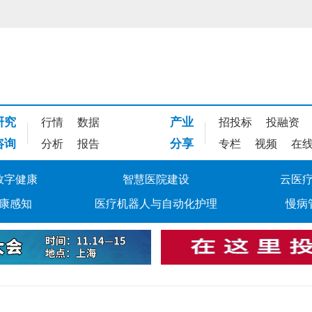
研究
产业
行情
数据
招投标
投融资
咨询
分享
分析
报告
专栏
视频
在
数字健康
智慧医院建设
云医
康感知
医疗机器人与自动化护理
慢病