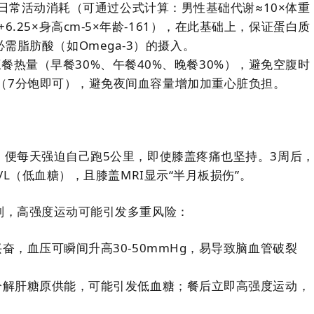
率+日常活动消耗（可通过公式计算：男性基础代谢≈10×体重
kg+6.25×身高cm-5×年龄-161），在此基础上，保证蛋白质
）、必需脂肪酸（如Omega-3）的摄入。
分配三餐热量（早餐30%、午餐40%、晚餐30%），避免空腹时
（7分饱即可），避免夜间血容量增加加重心脏负担。
，便每天强迫自己跑5公里，即使膝盖疼痛也坚持。3周后
/L（低血糖），且膝盖MRI显示“半月板损伤”。
则，高强度运动可能引发多重风险：
奋，血压可瞬间升高30-50mmHg，易导致脑血管破裂
分解肝糖原供能，可能引发低血糖；餐后立即高强度运动，