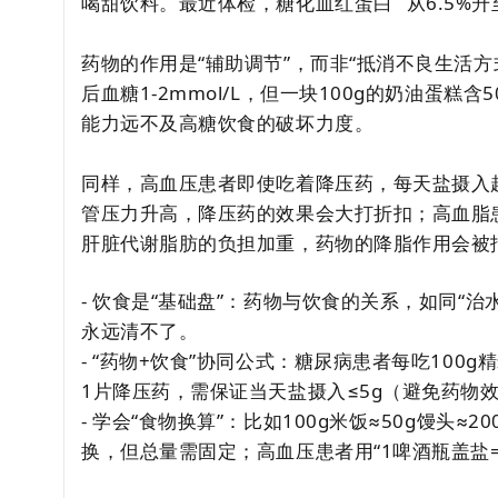
喝甜饮料。最近体检，
糖化血红蛋白
从6.5%
药物的作用是“辅助调节”，而非“抵消不良生活方
后血糖1-2mmol/L，但一块100g的奶油蛋糕含
能力远不及高糖饮食的破坏力度。
同样，高血压患者即使吃着降压药，每天盐摄入超
管压力升高，降压药的效果会大打折扣；高血脂
肝脏代谢脂肪的负担加重，药物的降脂作用会被抵
- 饮食是“基础盘”：药物与饮食的关系，如同“治
永远清不了。
- “药物+饮食”协同公式：糖尿病患者每吃100
1片降压药，需保证当天盐摄入≤5g（避免药物
- 学会“食物换算”：比如100g米饭≈50g馒头
换，但总量需固定；高血压患者用“1啤酒瓶盖盐=