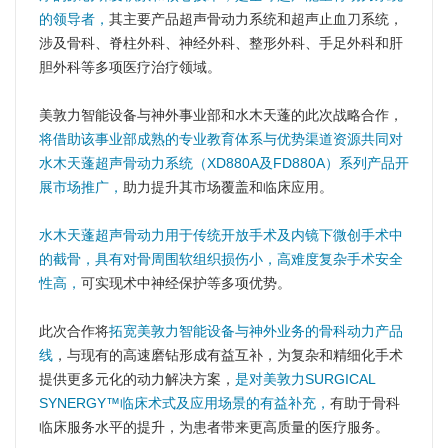
的领导者，
其主要产品超声骨动力系统和超声止血刀系统，
涉及骨科、脊柱外科、神经外科、整形外科、手足外科和肝
胆外科等多项医疗治疗领域。
美敦力智能设备与神外事业部和水木天蓬的此次战略合作，
将借助该事业部成熟的专业教育体系与优势渠道资源共同对
水木天蓬超声骨动力系统（XD880A及FD880A）系列产品开
展市场推广，
助力提升其市场覆盖和临床应用。
水木天蓬超声骨动力用于传统开放手术及内镜下微创手术中
的截骨，具有对骨周围软组织损伤小，高难度复杂手术安全
性高，
可实现术中神经保护等多项优势。
此次合作将
拓宽美敦力智能设备与神外业务的骨科动力产品
线
，与现有的高速磨钻形成有益互补，为复杂和精细化手术
提供更多元化的动力解决方案，
是对美敦力SURGICAL
SYNERGY™临床术式及应用场景的有益补充，
有助于骨科
临床服务水平的提升，为患者带来更高质量的医疗服务。