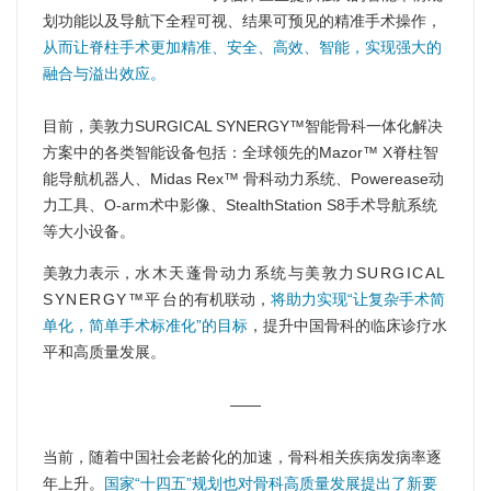
划功能以及导航下全程可视、结果可预见的精准手术操作，
从而让脊柱手术更加精准、安全、高效、智能，实现强大的
融合与溢出效应。
目前，美敦力SURGICAL SYNERGY™智能骨科一体化解决
方案中的各类智能设备包括：全球领先
的Mazor™ X脊柱智
能导航机器人、M
idas Rex™ 骨科动力系统、Powerease动
力工具、O-arm术中影
像、StealthStation S8手术导航系统
等大小设备。
美敦力表示，
水木天蓬骨动力系统与美敦力SURGICAL
SYNERGY™平台
的有机联动，
将助力实现“让复杂手术简
单化，简单手术标准化”的目标
，提升中国骨科的临床诊疗水
平
和高质量发展
。
——
当前，随着中国社会老龄化的加速，骨科相关疾病发病率逐
年上升。
国家“十四五”规划也对骨科高质量发展提出了新要