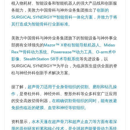
植入物耗材、智能设备和智能机器人的强大产品线和创新服
务能力，美敦力中国骨科与神外业务集团推出了
创新的
SURGICAL SYNERGY™智能骨科一体化方案，并致力于将
其打造成为智能骨科行业新标准。
美敦力中国骨科与神外业务集团旗下的智能设备与神外事业
部拥有全球领先的
Mazor™ X脊柱智能导航机器人、Midas
Rex™骨科动力系统、Powerease™动力工具、O-arm术中
影像、StealthStation S8手术导航系统
等先进设备，以
SURGICAL SYNERGY™为平台，为临床医生提供全面的脊
柱与神经外科创新手术解决方案。
据了解，
超声骨刀适用于全身骨组织的切割、磨削和钻孔操
作，
是脊柱外科、神经外科、整形外科等众多科室广泛应用
的安全高效切骨利器，
在精确切割骨组织的同时，能有效避
免损伤临近的硬膜、血管和神经等软组织。
资料显示，
水木天蓬在超声骨刀和超声止血刀等方面有着深
厚的原创研发积累和核心技术，是全球超声能量骨动力系统