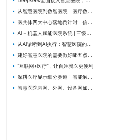
Deepseek全面接入智慧医院，需要过三关
从智慧医院到数智医院：医疗数字化转型的范式跃迁
医共体四大中心落地倒计时：信息科的系统打通清单来了
AI + 机器人赋能医院系统 | 三级医院评审系统重塑：从突击迎检到长效提质
从AI诊断到AI执行：智慧医院的真正挑战，是流程重塑
建好智慧医院的需要做好哪五点？缺一不可
“互联网+医疗”，让百姓就医更便利
深耕医疗显示细分赛道！智能触控屏助力医疗行业数字化革新
智慧医院内网、外网、设备网如何建设？三张拓扑图搞清楚