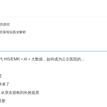
病历质控
系统落地实践全解析
EMR + AI + 大数据，如何成为公立医院的新引擎？
迁
单来了
塑：从突击迎检到长效提质
重塑