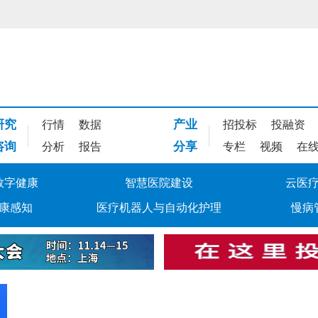
研究
产业
行情
数据
招投标
投融资
咨询
分享
分析
报告
专栏
视频
在
数字健康
智慧医院建设
云医
康感知
医疗机器人与自动化护理
慢病