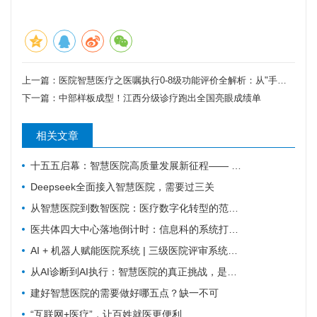
上一篇：
医院智慧医疗之医嘱执行0-8级功能评价全解析：从"手工核对"到"智能闭环"的九级跃迁
下一篇：
中部样板成型！江西分级诊疗跑出全国亮眼成绩单
相关文章
十五五启幕：智慧医院高质量发展新征程—— 新一代 HIS/EMR + AI + 大数据，如何成为公立医院的新引擎？
Deepseek全面接入智慧医院，需要过三关
从智慧医院到数智医院：医疗数字化转型的范式跃迁
医共体四大中心落地倒计时：信息科的系统打通清单来了
AI + 机器人赋能医院系统 | 三级医院评审系统重塑：从突击迎检到长效提质
从AI诊断到AI执行：智慧医院的真正挑战，是流程重塑
建好智慧医院的需要做好哪五点？缺一不可
“互联网+医疗”，让百姓就医更便利