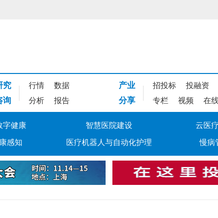
研究
产业
行情
数据
招投标
投融资
咨询
分享
分析
报告
专栏
视频
在
数字健康
智慧医院建设
云医
康感知
医疗机器人与自动化护理
慢病