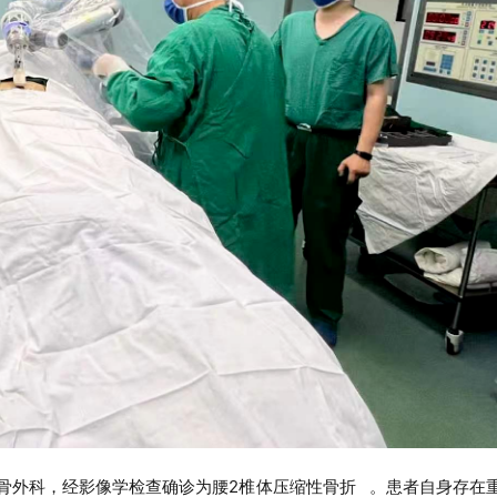
骨
外
科，经影像学检查确诊为
腰
2椎体压缩性骨折
。患者自身存在