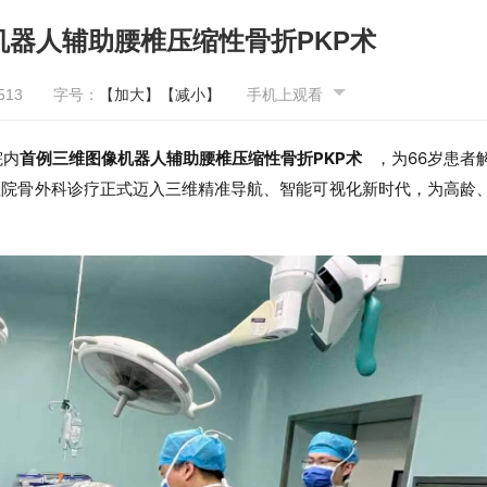
器人辅助腰椎压缩性骨折PKP术
513
字号：
【加大】
【减小】
手机上观看
院内
首例三维图像机器人辅助腰椎压缩性骨折
PKP术
，为66岁
患者
医院
骨
外
科
诊疗正式迈入三维精准导航、智能可视化新时代
，为高龄