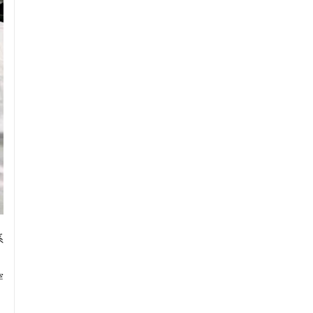
系
，
穿