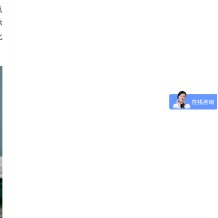
航
标
化