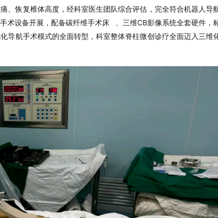
疼痛、恢复椎体高度，经科室
医生团队
综合评估，完全符合机器人导
端手术设备开展，配备
碳纤维手术床
、三维CB影像系统全套硬件，
视化
导
航手术模式的全面转型，科室整体脊柱微创诊疗全面迈入三维