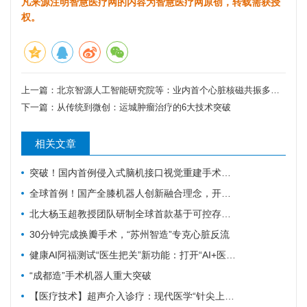
凡来源注明智慧医疗网的内容为智慧医疗网原创，转载需获授
权。
上一篇：
北京智源人工智能研究院等：业内首个心脏核磁共振多模态推理诊断智能体--BAAI Cardiac Agent
下一篇：
从传统到微创：运城肿瘤治疗的6大技术突破
相关文章
突破！国内首例侵入式脑机接口视觉重建手术成功开展
全球首例！国产全膝机器人创新融合理念，开启智能单髁置换手术新时代
北大杨玉超教授团队研制全球首款基于可控存内计算的忆阻器神经动力学芯片
30分钟完成换瓣手术，“苏州智造”专克心脏反流
健康AI阿福测试“医生把关”新功能：打开“AI+医生”协作想象空间
“成都造”手术机器人重大突破
【医疗技术】超声介入诊疗：现代医学“针尖上的微创手术”