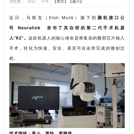
浏览量：
2412
字号：
【加大】
【减小】
近日，马斯克（Elon Musk）旗下的
脑机接口公
司
Neuralink
发布了其自研的第二代
手术机器
人“R2”
。
这款机器人的核心使命是将复杂的脑部芯片植入
手术，转化为快速、安全、甚至可在诊所完成的微创过
程。
技术突破：更小、更快、更精准