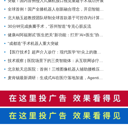
突破！国内首例侵入式脑机接口视觉重建手术成功开展
全球首例！国产全膝机器人创新融合理念，开启智能单髁置换手术新时代
北大杨玉超教授团队研制全球首款基于可控存内计算的忆阻器神经动力学芯片
30分钟完成换瓣手术，“苏州智造”专克心脏反流
健康AI阿福测试“医生把关”新功能：打开“AI+医生”协作想象空间
“成都造”手术机器人重大突破
【医疗技术】超声介入诊疗：现代医学“针尖上的微创手术”
技术观察 | 医院场景下的三类智能体：从互联网诊疗到临床辅助再到医院管理
北京航天总医院：首例！三维图像机器人辅助腰椎压缩性骨折PKP术
麦肯锡最新调研：生成式AI在医疗落地加速，Agentic AI正成为下一风口