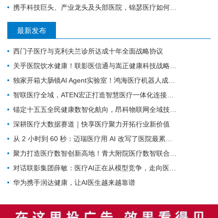
携手科技巨头、产业龙头及头部医院，锦瑟医疗如何发力混合现实手术导航？
最新发布
西门子医疗与克利夫兰诊所达成十年全面战略协议
关乎医院饮水健康！联影医信通与嵩正健康科技战略合作
独家开箱大肠镜AI Agent实验室！鸿海医疗机器人成开刀房新要角
智联医疗全域，ATEN宏正打造智慧医疗一体化连接解决方案
锚定十五五全民健康数智化航向，昂科物联网全域技术筑牢智慧医院数字底座
深耕医疗大数据赛道｜快享医疗聚力开拓行业新价值
从 2 小时到 60 秒：迈瑞医疗用 AI 改写了医院最累科室的工作方式
聚力打造医疗数智创新高地！青大附院医疗数智联合实验室正式启用
对话联影集团薛敏：医疗AI正在从模型竞争，走向医疗体系的重构
华为携手润达健康，让AI医生越来越靠谱