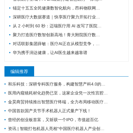
锚定十五五全民健康数智化航向，昂科物联网全域技术筑牢智慧医院数字底座
深耕医疗大数据赛道｜快享医疗聚力开拓行业新价值
从 2 小时到 60 秒：迈瑞医疗用 AI 改写了医院最累科室的工作方式
聚力打造医疗数智创新高地！青大附院医疗数智联合实验室正式启用
对话联影集团薛敏：医疗AI正在从模型竞争，走向医疗体系的重构
华为携手润达健康，让AI医生越来越靠谱
编辑推荐
和乐科技：深耕专科医疗服务，构建智慧产科4.0的全流程闭环管理
医用内窥镜耗材化趋势已至，这家企业凭一次性宫腔镜强势入局 | 复星·星未来创业营
金昊商贸持续推出智慧医疗终端，全力布局移动医疗市场
中国首款国产关节手术机器人正式量产下线！
曾经的创业板首富，又斩获一个IPO，市值超百亿
资讯 | 智能打包机器人亮相“中国医疗机器人产业创新大会”！