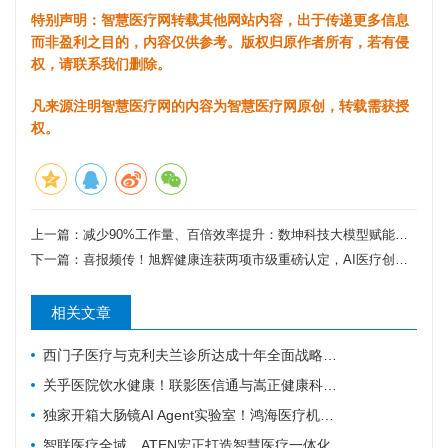
特别声明：智慧医疗网转载其他网站内容，出于传递更多信息
而非盈利之目的，内容仅供参考。版权归原作者所有，若有侵
权，请联系我们删除。
凡来源注明智慧医疗网的内容为智慧医疗网原创，转载需获授
权。
上一篇：
减少90%工作量、百倍效率提升：数坤科技大模型赋能河北首个肝脏多模态专病库
下一篇：
喜报频传！旭辉健康连获两项市级重磅认定，AI医疗创新再启新程
相关文章
西门子医疗与克利夫兰诊所达成十年全面战略协议
关乎医院饮水健康！联影医信通与嵩正健康科技战略合作
独家开箱大肠镜AI Agent实验室！鸿海医疗机器人成开刀房新要角
智联医疗全域，ATEN宏正打造智慧医疗一体化连接解决方案