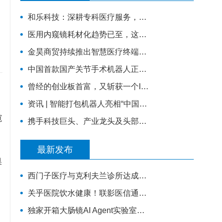
和乐科技：深耕专科医疗服务，构建智慧产科4.0的全流程闭环管理
医用内窥镜耗材化趋势已至，这家企业凭一次性宫腔镜强势入局 | 复星·星未来创业营
金昊商贸持续推出智慧医疗终端，全力布局移动医疗市场
中国首款国产关节手术机器人正式量产下线！
曾经的创业板首富，又斩获一个IPO，市值超百亿
资讯 | 智能打包机器人亮相“中国医疗机器人产业创新大会”！
窥
携手科技巨头、产业龙头及头部医院，锦瑟医疗如何发力混合现实手术导航？
最新发布
奥
，
西门子医疗与克利夫兰诊所达成十年全面战略协议
关乎医院饮水健康！联影医信通与嵩正健康科技战略合作
独家开箱大肠镜AI Agent实验室！鸿海医疗机器人成开刀房新要角