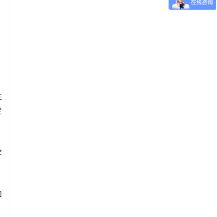
、
在
定
求
妇