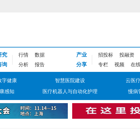
研究
产业
行情
数据
招投标
投融资
咨询
分享
分析
报告
专栏
视频
在
数字健康
智慧医院建设
云医
康感知
医疗机器人与自动化护理
慢病