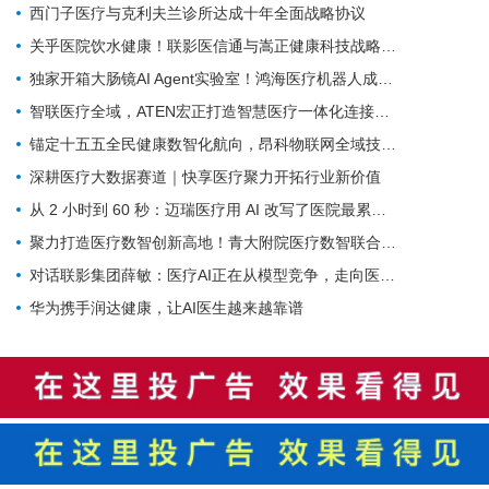
西门子医疗与克利夫兰诊所达成十年全面战略协议
关乎医院饮水健康！联影医信通与嵩正健康科技战略合作
独家开箱大肠镜AI Agent实验室！鸿海医疗机器人成开刀房新要角
智联医疗全域，ATEN宏正打造智慧医疗一体化连接解决方案
锚定十五五全民健康数智化航向，昂科物联网全域技术筑牢智慧医院数字底座
深耕医疗大数据赛道｜快享医疗聚力开拓行业新价值
从 2 小时到 60 秒：迈瑞医疗用 AI 改写了医院最累科室的工作方式
聚力打造医疗数智创新高地！青大附院医疗数智联合实验室正式启用
对话联影集团薛敏：医疗AI正在从模型竞争，走向医疗体系的重构
华为携手润达健康，让AI医生越来越靠谱