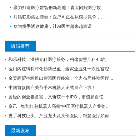
聚力打造医疗数智创新高地！青大附院医疗数智联合实验室正式启用
对话联影集团薛敏：医疗AI正在从模型竞争，走向医疗体系的重构
华为携手润达健康，让AI医生越来越靠谱
编辑推荐
和乐科技：深耕专科医疗服务，构建智慧产科4.0的全流程闭环管理
医用内窥镜耗材化趋势已至，这家企业凭一次性宫腔镜强势入局 | 复星·星未来创业营
金昊商贸持续推出智慧医疗终端，全力布局移动医疗市场
中国首款国产关节手术机器人正式量产下线！
曾经的创业板首富，又斩获一个IPO，市值超百亿
资讯 | 智能打包机器人亮相“中国医疗机器人产业创新大会”！
携手科技巨头、产业龙头及头部医院，锦瑟医疗如何发力混合现实手术导航？
最新发布