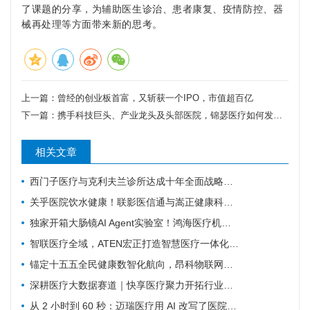
了课题的分享，为辅助医生诊治、患者康复、疫情防控、器
械再处理等方面带来新的思考。
上一篇：
曾经的创业板首富，又斩获一个IPO，市值超百亿
下一篇：
携手科技巨头、产业龙头及头部医院，锦瑟医疗如何发力混合现实手术导航？
相关文章
西门子医疗与克利夫兰诊所达成十年全面战略协议
关乎医院饮水健康！联影医信通与嵩正健康科技战略合作
独家开箱大肠镜AI Agent实验室！鸿海医疗机器人成开刀房新要角
智联医疗全域，ATEN宏正打造智慧医疗一体化连接解决方案
锚定十五五全民健康数智化航向，昂科物联网全域技术筑牢智慧医院数字底座
深耕医疗大数据赛道｜快享医疗聚力开拓行业新价值
从 2 小时到 60 秒：迈瑞医疗用 AI 改写了医院最累科室的工作方式