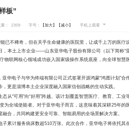
样板”
览量：
2309
字号：
【加大】
【减小】
手机上观看
智能已不稀奇，但在关乎生命健康的医院里，让成千上万的医疗
日，本土上市企业——山东亚华电子股份有限公司（以下简称“
医疗物联网核心领域成功嵌入国家级操作系统底座，向全球智慧
上，亚华电子与华为终端有限公司正式签署开源鸿蒙“鸿图计划”合
步，更是淄博本土企业深度融入国家信创战略的生动实践。
从“可用”向“好用”跨越。该计划覆盖智慧医疗、教育、工业
变为全域使能者。对于亚华电子而言，这意味着其深耕25年的
度融合，共同构建更安全可靠、智能易用的全场景解决方案。
累计服务病床数超510万张。此次合作，亚华电子将依托其