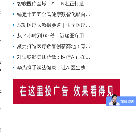
智联医疗全域，ATEN宏正打造智慧医疗一体化连接解决方案
不
锚定十五五全民健康数智化航向，昂科物联网全域技术筑牢智慧医院数字底座
深耕医疗大数据赛道｜快享医疗聚力开拓行业新价值
，
从 2 小时到 60 秒：迈瑞医疗用 AI 改写了医院最累科室的工作方式
了
聚力打造医疗数智创新高地！青大附院医疗数智联合实验室正式启用
对话联影集团薛敏：医疗AI正在从模型竞争，走向医疗体系的重构
余
华为携手润达健康，让AI医生越来越靠谱
存
业
齐
状