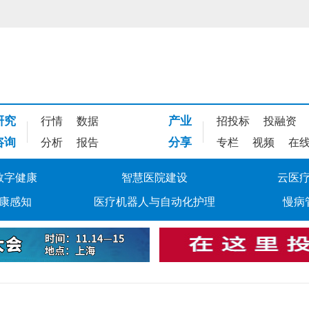
研究
产业
行情
数据
招投标
投融资
咨询
分享
分析
报告
专栏
视频
在
数字健康
智慧医院建设
云医
康感知
医疗机器人与自动化护理
慢病