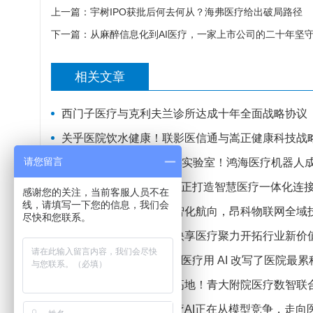
上一篇：
宇树IPO获批后何去何从？海弗医疗给出破局路径
下一篇：
从麻醉信息化到AI医疗，一家上市公司的二十年坚
相关文章
西门子医疗与克利夫兰诊所达成十年全面战略协议
关乎医院饮水健康！联影医信通与嵩正健康科技战
请您留言
独家开箱大肠镜AI Agent实验室！鸿海医疗机器
智联医疗全域，ATEN宏正打造智慧医疗一体化连
感谢您的关注，当前客服人员不在
线，请填写一下您的信息，我们会
锚定十五五全民健康数智化航向，昂科物联网全域
尽快和您联系。
深耕医疗大数据赛道｜快享医疗聚力开拓行业新价
从 2 小时到 60 秒：迈瑞医疗用 AI 改写了医院
聚力打造医疗数智创新高地！青大附院医疗数智联
对话联影集团薛敏：医疗AI正在从模型竞争，走向