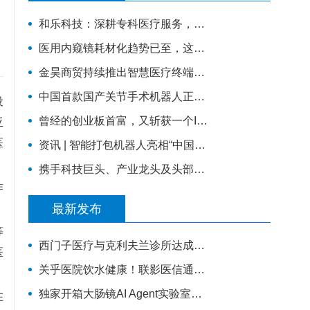
和乐科技：深耕专科医疗服务，构建智慧产科4.0的全流程闭环管理
医用内窥镜耗材化趋势已至，这家企业凭一次性宫腔镜强势入局 | 复星·星未来创业营
金昊商贸持续推出智慧医疗终端，全力布局移动医疗市场
中国首款国产关节手术机器人正式量产下线！
设
曾经的创业板首富，又斩获一个IPO，市值超百亿
亚
医
资讯 | 智能打包机器人亮相“中国医疗机器人产业创新大会”！
携手科技巨头、产业龙头及头部医院，锦瑟医疗如何发力混合现实手术导航？
作
最新发布
等
西门子医疗与克利夫兰诊所达成十年全面战略协议
医
关乎医院饮水健康！联影医信通与嵩正健康科技战略合作
独家开箱大肠镜AI Agent实验室！鸿海医疗机器人成开刀房新要角
在