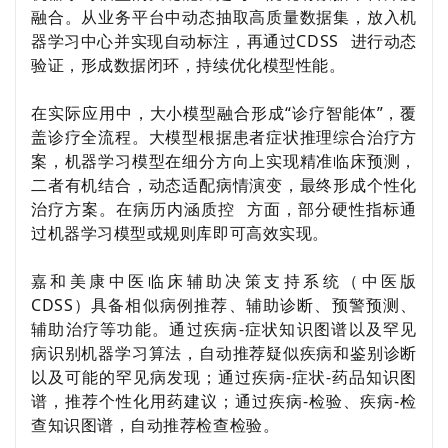
融合。从业务平台中动态抽取高质量数据集，放入机
器学习中心并实现自动标注，再通过
CDSS
进行动态
验证，形成数据闭环，持续优化模型性能。
在实际应用中，大小模型融合形成
“
诊疗智能体
”
，覆
盖诊疗全流程。大模型根据患者症状推理综合治疗方
案，机器学习模型在细分方向上实现精准临床预测，
二者有机结合，动态适配病情演变，最终形成个性化
治疗方案。在
病历内涵质控
方面，部分硬性指标通
过机器学习模型或规则库即可高效实现。
嘉和美康中医临床辅助决策支持系统（中医版
CDSS
）具备相似病例推荐、辅助诊断、预警预测、
辅助治疗等功能。通过疾病
-
症状知识图谱以及罕见
病识别机器学习算法，自动推荐疑似疾病和鉴别诊断
以及可能的罕见病发现；通过疾病
-
症状
-
药品知识图
谱，推荐个性化用药建议；通过疾病
-
检验、疾病
-
检
查知识图谱，自动推荐检查检验。