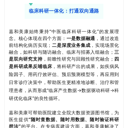
临床科研一体化：打通双向通路
嘉和美康始终秉持
“
中医临床科研一体化
”
的发展理
念。核心体现在四个方面：
一是数据融通
，通过改造
前结构化病历实现；
二是深度业务集成
，实现场景化
融合，如科研与随访融合、临床与招募入组融合；
三
是双向研究支持
，前瞻性研究与回顾性研究融合；
四
是科研成果反哺
临床
，将科研产出的成果，如疾病风
险因子、用药疗效评估、预后预测模型等，再应用到
日常诊疗决策中，帮助医生更精准地诊断、治疗和管
理患者，从而形成
“
临床产生数据
→
数据驱动科研
→
科
研优化临床
”
的良性循环
。
嘉和美康可帮助医院建立全院大数据资源图书馆，为
医生提供
“
随时查数据、随时用数据、随时验证科研
想法
”
的平台。在专病库建设方面，嘉和美康解决了