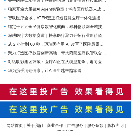
关乎医院饮水健康！联影医信通与嵩正健康科技战略合作
独家开箱大肠镜AI Agent实验室！鸿海医疗机器人成开刀房新要角
智联医疗全域，ATEN宏正打造智慧医疗一体化连接解决方案
锚定十五五全民健康数智化航向，昂科物联网全域技术筑牢智慧医院数字底座
深耕医疗大数据赛道｜快享医疗聚力开拓行业新价值
从 2 小时到 60 秒：迈瑞医疗用 AI 改写了医院最累科室的工作方式
聚力打造医疗数智创新高地！青大附院医疗数智联合实验室正式启用
对话联影集团薛敏：医疗AI正在从模型竞争，走向医疗体系的重构
华为携手润达健康，让AI医生越来越靠谱
网站首页
关于我们
商业合作
广告服务
服务条款
版权声明
|
|
|
|
|
|