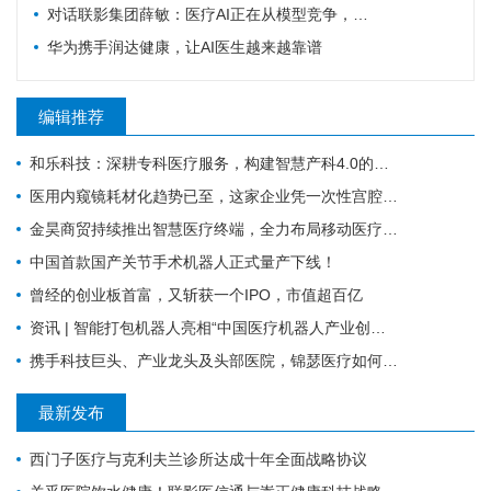
对话联影集团薛敏：医疗AI正在从模型竞争，走向医疗体系的重构
华为携手润达健康，让AI医生越来越靠谱
编辑推荐
和乐科技：深耕专科医疗服务，构建智慧产科4.0的全流程闭环管理
医用内窥镜耗材化趋势已至，这家企业凭一次性宫腔镜强势入局 | 复星·星未来创业营
金昊商贸持续推出智慧医疗终端，全力布局移动医疗市场
中国首款国产关节手术机器人正式量产下线！
曾经的创业板首富，又斩获一个IPO，市值超百亿
资讯 | 智能打包机器人亮相“中国医疗机器人产业创新大会”！
携手科技巨头、产业龙头及头部医院，锦瑟医疗如何发力混合现实手术导航？
最新发布
西门子医疗与克利夫兰诊所达成十年全面战略协议