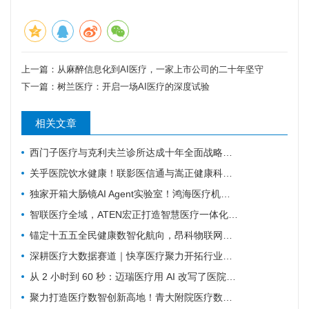
上一篇：
从麻醉信息化到AI医疗，一家上市公司的二十年坚守
下一篇：
树兰医疗：开启一场AI医疗的深度试验
相关文章
西门子医疗与克利夫兰诊所达成十年全面战略协议
关乎医院饮水健康！联影医信通与嵩正健康科技战略合作
独家开箱大肠镜AI Agent实验室！鸿海医疗机器人成开刀房新要角
智联医疗全域，ATEN宏正打造智慧医疗一体化连接解决方案
锚定十五五全民健康数智化航向，昂科物联网全域技术筑牢智慧医院数字底座
深耕医疗大数据赛道｜快享医疗聚力开拓行业新价值
从 2 小时到 60 秒：迈瑞医疗用 AI 改写了医院最累科室的工作方式
聚力打造医疗数智创新高地！青大附院医疗数智联合实验室正式启用