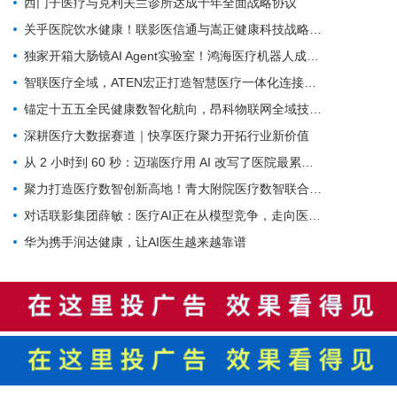
西门子医疗与克利夫兰诊所达成十年全面战略协议
关乎医院饮水健康！联影医信通与嵩正健康科技战略合作
独家开箱大肠镜AI Agent实验室！鸿海医疗机器人成开刀房新要角
智联医疗全域，ATEN宏正打造智慧医疗一体化连接解决方案
锚定十五五全民健康数智化航向，昂科物联网全域技术筑牢智慧医院数字底座
深耕医疗大数据赛道｜快享医疗聚力开拓行业新价值
从 2 小时到 60 秒：迈瑞医疗用 AI 改写了医院最累科室的工作方式
聚力打造医疗数智创新高地！青大附院医疗数智联合实验室正式启用
对话联影集团薛敏：医疗AI正在从模型竞争，走向医疗体系的重构
华为携手润达健康，让AI医生越来越靠谱