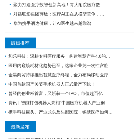
聚力打造医疗数智创新高地！青大附院医疗数智联合实验室正式启用
对话联影集团薛敏：医疗AI正在从模型竞争，走向医疗体系的重构
华为携手润达健康，让AI医生越来越靠谱
编辑推荐
和乐科技：深耕专科医疗服务，构建智慧产科4.0的全流程闭环管理
医用内窥镜耗材化趋势已至，这家企业凭一次性宫腔镜强势入局 | 复星·星未来创业营
金昊商贸持续推出智慧医疗终端，全力布局移动医疗市场
中国首款国产关节手术机器人正式量产下线！
曾经的创业板首富，又斩获一个IPO，市值超百亿
资讯 | 智能打包机器人亮相“中国医疗机器人产业创新大会”！
携手科技巨头、产业龙头及头部医院，锦瑟医疗如何发力混合现实手术导航？
最新发布