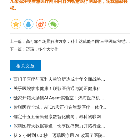
凡来源注明智慧医疗网的内容为智慧医疗网原创，转载需获授
权。
上一篇：
高可靠全场景解决方案：科士达赋能全国“三甲医院”智慧医疗标杆案例
下一篇：
迈瑞，多个大动作
相关文章
西门子医疗与克利夫兰诊所达成十年全面战略协议
关乎医院饮水健康！联影医信通与嵩正健康科技战略合作
独家开箱大肠镜AI Agent实验室！鸿海医疗机器人成开刀房新要角
智联医疗全域，ATEN宏正打造智慧医疗一体化连接解决方案
锚定十五五全民健康数智化航向，昂科物联网全域技术筑牢智慧医院数字底座
深耕医疗大数据赛道｜快享医疗聚力开拓行业新价值
从 2 小时到 60 秒：迈瑞医疗用 AI 改写了医院最累科室的工作方式