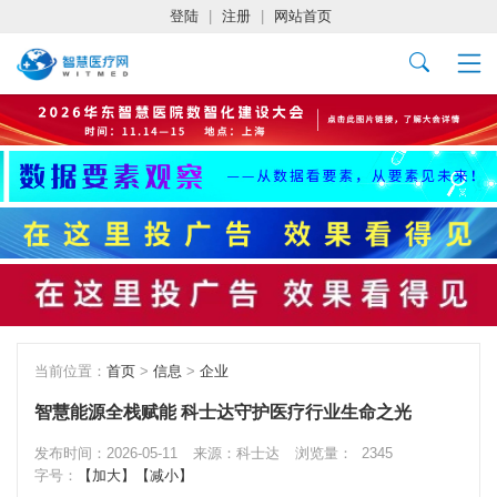
登陆
|
注册
|
网站首页
当前位置：
首页
>
信息
>
企业
智慧能源全栈赋能 科士达守护医疗行业生命之光
发布时间：2026-05-11
来源：科士达
浏览量：
2345
字号：
【加大】
【减小】