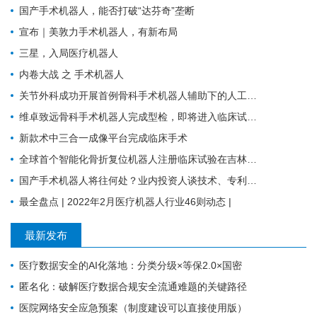
国产手术机器人，能否打破“达芬奇”垄断
宣布｜美敦力手术机器人，有新布局
三星，入局医疗机器人
内卷大战 之 手术机器人
关节外科成功开展首例骨科手术机器人辅助下的人工膝关节表面置换术
维卓致远骨科手术机器人完成型检，即将进入临床试验阶段
新款术中三合一成像平台完成临床手术
全球首个智能化骨折复位机器人注册临床试验在吉林大学第一医院成功启动
国产手术机器人将往何处？业内投资人谈技术、专利、临床价值与商业化趋势
最全盘点 | 2022年2月医疗机器人行业46则动态 |
最新发布
医疗数据安全的AI化落地：分类分级×等保2.0×国密
匿名化：破解医疗数据合规安全流通难题的关键路径
医院网络安全应急预案（制度建设可以直接使用版）