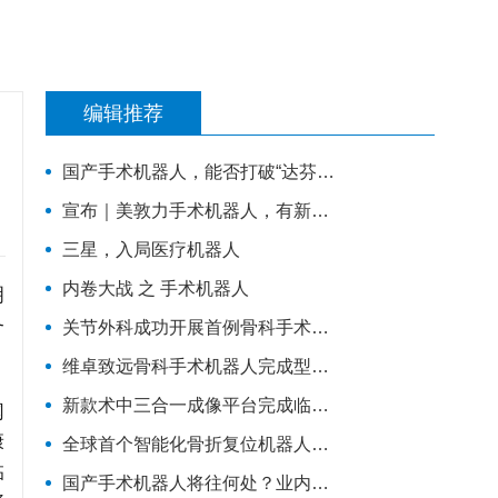
编辑推荐
国产手术机器人，能否打破“达芬奇”垄断
宣布｜美敦力手术机器人，有新布局
三星，入局医疗机器人
内卷大战 之 手术机器人
明
务
关节外科成功开展首例骨科手术机器人辅助下的人工膝关节表面置换术
维卓致远骨科手术机器人完成型检，即将进入临床试验阶段
新款术中三合一成像平台完成临床手术
网
康
全球首个智能化骨折复位机器人注册临床试验在吉林大学第一医院成功启动
临
国产手术机器人将往何处？业内投资人谈技术、专利、临床价值与商业化趋势