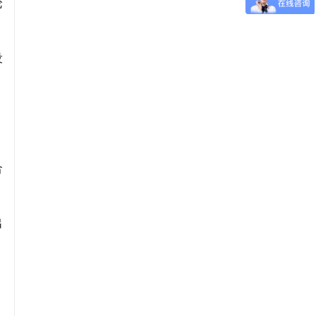
论
设
、
合
出
，