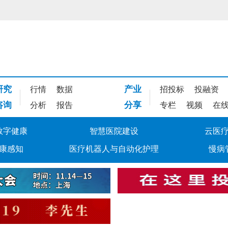
研究
产业
行情
数据
招投标
投融资
咨询
分享
分析
报告
专栏
视频
在
数字健康
智慧医院建设
云医
康感知
医疗机器人与自动化护理
慢病