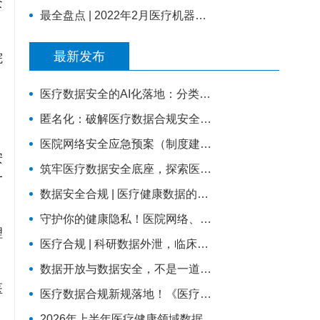
资
最全盘点 | 2022年2月医疗机器人行业46则动态 |
院
最新发布
医疗数据安全的AI化落地：分类分级×等保2.0×国密
匿名化：破解医疗数据合规安全流通难题的关键路径
医院网络安全应急预案（制度建设可以直接使用版）
安
筑牢医疗数据安全底座，探索医院商密轻改造实践路径
一
数据安全合规 | 医疗健康数据的安全红线：如何平衡业务流转与合规监管？
守护你的健康隐私！医院网络、数据安全科普，请收好这份防护指南
理
医疗合规 | 科研数据外泄，临床研究场景下的数据安全
数据开放与数据安全，不是一道选择题——两份国家级文件背后的标准化逻辑
医
医疗数据合规新规落地！《医疗卫生机构数据安全和个人信息保护管理办法（试行）》核心解读与行动指南
2026年上半年医疗健康领域数据安全深度解析