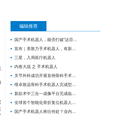
编辑推荐
国产手术机器人，能否打破“达芬奇”垄断
宣布｜美敦力手术机器人，有新布局
三星，入局医疗机器人
内卷大战 之 手术机器人
统
关节外科成功开展首例骨科手术机器人辅助下的人工膝关节表面置换术
地
维卓致远骨科手术机器人完成型检，即将进入临床试验阶段
新款术中三合一成像平台完成临床手术
院
全球首个智能化骨折复位机器人注册临床试验在吉林大学第一医院成功启动
账
国产手术机器人将往何处？业内投资人谈技术、专利、临床价值与商业化趋势