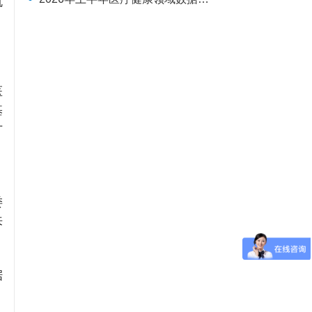
就
医
基
方
，
委
来
据