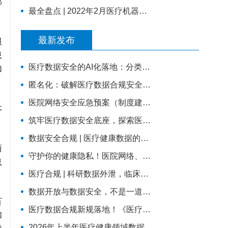
部
最全盘点 | 2022年2月医疗机器人行业46则动态 |
服
最新发布
患
加
医疗数据安全的AI化落地：分类分级×等保2.0×国密
匿名化：破解医疗数据合规安全流通难题的关键路径
医院网络安全应急预案（制度建设可以直接使用版）
本
筑牢医疗数据安全底座，探索医院商密轻改造实践路径
数据安全合规 | 医疗健康数据的安全红线：如何平衡业务流转与合规监管？
商
守护你的健康隐私！医院网络、数据安全科普，请收好这份防护指南
息
医疗合规 | 科研数据外泄，临床研究场景下的数据安全
数据开放与数据安全，不是一道选择题——两份国家级文件背后的标准化逻辑
百
医疗数据合规新规落地！《医疗卫生机构数据安全和个人信息保护管理办法（试行）》核心解读与行动指南
和
2026年上半年医疗健康领域数据安全深度解析