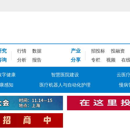
研究
产业
行情
数据
招投标
投融资
咨询
分享
分析
报告
专栏
视频
在
数字健康
智慧医院建设
云医
康感知
医疗机器人与自动化护理
慢病