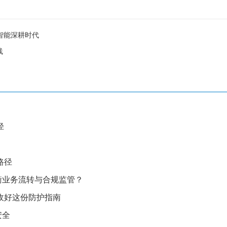
智能深耕时代
线
径
）
路径
衡业务流转与合规监管？
收好这份防护指南
安全