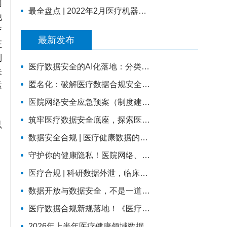
网
最全盘点 | 2022年2月医疗机器人行业46则动态 |
他
疗
最新发布
证
制
医疗数据安全的AI化落地：分类分级×等保2.0×国密
未
运
匿名化：破解医疗数据合规安全流通难题的关键路径
医院网络安全应急预案（制度建设可以直接使用版）
筑牢医疗数据安全底座，探索医院商密轻改造实践路径
以
。
数据安全合规 | 医疗健康数据的安全红线：如何平衡业务流转与合规监管？
守护你的健康隐私！医院网络、数据安全科普，请收好这份防护指南
医疗合规 | 科研数据外泄，临床研究场景下的数据安全
数据开放与数据安全，不是一道选择题——两份国家级文件背后的标准化逻辑
医疗数据合规新规落地！《医疗卫生机构数据安全和个人信息保护管理办法（试行）》核心解读与行动指南
2026年上半年医疗健康领域数据安全深度解析