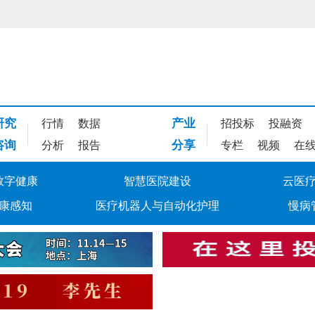
研究
产业
行情
数据
招投标
投融资
咨询
分享
分析
报告
专栏
视频
在
数字健康
智慧医院建设
云医
康感知
医疗机器人与自动化护理
慢病