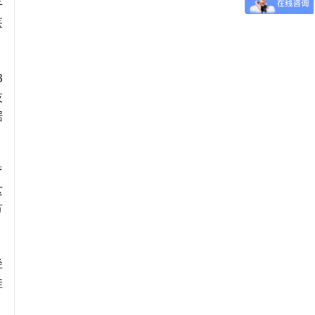
平
医
B
技
据
疗
这
节
径
佳