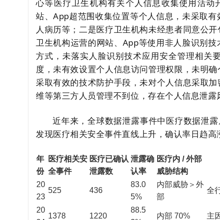
心等医疗卫生机构有关个人信息收集使用活动
站、App超范围收集位置等个人信息，未采取
人病历等；二是医疗卫生机构未经患者同意公开
卫生机构运营的网站、App等使用非人脸识别
方式，未落实人脸识别技术应用安全管理相关
度，未有效设置个人信息访问管理权限，未明确
采取有效的技术防护手段，未对个人信息采取加
维等第三方人员管理不到位，存在个人信息泄露
近年来，全球数据泄露事件中医疗数据泄露居高不
发现医疗相关安全事件直线上升，确认率日趋高
年
医疗相关安
医疗已确认
泄露确
医疗内 / 外部
份
全事件
泄露数
认率
威胁结构
20
83.0
内部威胁＞外
525
436
全
23
5%
部
20
88.5
1378
1220
内部 70%
主