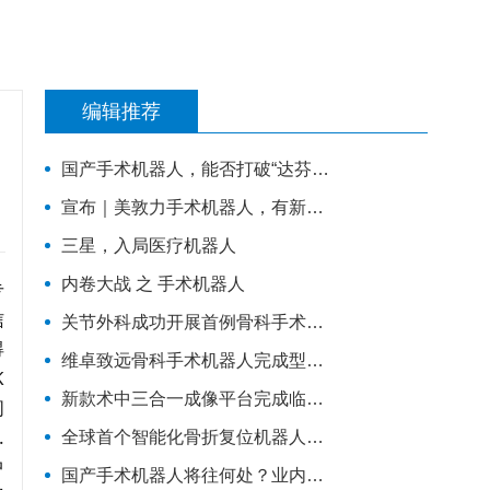
编辑推荐
国产手术机器人，能否打破“达芬奇”垄断
宣布｜美敦力手术机器人，有新布局
三星，入局医疗机器人
内卷大战 之 手术机器人
专
信
关节外科成功开展首例骨科手术机器人辅助下的人工膝关节表面置换术
得
维卓致远骨科手术机器人完成型检，即将进入临床试验阶段
K
新款术中三合一成像平台完成临床手术
问
.
全球首个智能化骨折复位机器人注册临床试验在吉林大学第一医院成功启动
中
国产手术机器人将往何处？业内投资人谈技术、专利、临床价值与商业化趋势