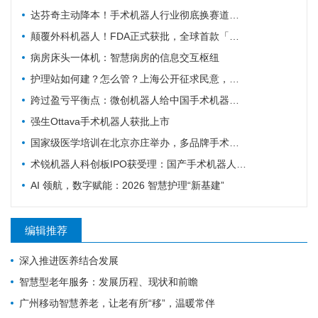
达芬奇主动降本！手术机器人行业彻底换赛道，国产替代迎关键变局
颠覆外科机器人！FDA正式获批，全球首款「三模合一」手术机器人诞生
病房床头一体机：智慧病房的信息交互枢纽
护理站如何建？怎么管？上海公开征求民意，重点聚焦社区护理规范化
跨过盈亏平衡点：微创机器人给中国手术机器人行业带来的三个信号
强生Ottava手术机器人获批上市
国家级医学培训在北京亦庄举办，多品牌手术机器人首次集中现场实操
术锐机器人科创板IPO获受理：国产手术机器人"四小龙"冲刺资本市场的背后
AI 领航，数字赋能：2026 智慧护理“新基建”
编辑推荐
深入推进医养结合发展
智慧型老年服务：发展历程、现状和前瞻
广州移动智慧养老，让老有所“移”，温暖常伴