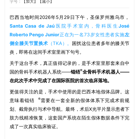
字号：
【加大】
【减小】
巴西当地时间2026年5月29日下午，圣保罗州雅乌市，
Santa Casa de Jaú
医院手术室内，骨科医生
José
Roberto Pengo Junior
正在为一名73岁女性患者实施
左
侧全膝关节置换术
（TKA）。
困扰这位患者多年的膝关节
炎，即将在这间手术室里画下句号。
关于这台手术，真正值得记录的，是手术室里那套来自中
®
国的骨科手术机器人系统——
锟铻
全骨科手术机器人——
在此次手术中完成了在国际医院的首次临床落地。
更值得关注的是，手术中使用的是巴西本地假体品牌。这
®
意味着
锟铻
需要在一套全新的假体体系下完成术前规
划、截骨执行与术中导航。最终，术后X光平片显示患者下
肢力线精准恢复，这套国产系统在陌生假体数据条件下完
成了一次真实临床验证。