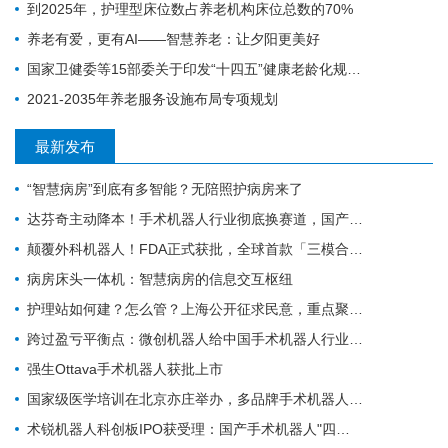
到2025年，护理型床位数占养老机构床位总数的70%
养老有爱，更有AI——智慧养老：让夕阳更美好
国家卫健委等15部委关于印发“十四五”健康老龄化规划的通知
2021-2035年养老服务设施布局专项规划
最新发布
“智慧病房”到底有多智能？无陪照护病房来了
达芬奇主动降本！手术机器人行业彻底换赛道，国产替代迎关键变局
颠覆外科机器人！FDA正式获批，全球首款「三模合一」手术机器人诞生
病房床头一体机：智慧病房的信息交互枢纽
护理站如何建？怎么管？上海公开征求民意，重点聚焦社区护理规范化
跨过盈亏平衡点：微创机器人给中国手术机器人行业带来的三个信号
强生Ottava手术机器人获批上市
国家级医学培训在北京亦庄举办，多品牌手术机器人首次集中现场实操
术锐机器人科创板IPO获受理：国产手术机器人"四小龙"冲刺资本市场的背后