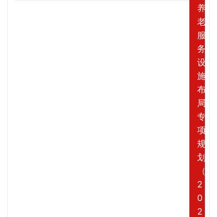
养
老
服
务
设
施
布
局
专
项
规
划
（
2
0
2