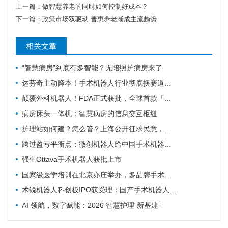
上一篇：
做智慧养老的同时如何控制好成本？
下一篇：
政策市场双驱动 普惠养老渐成主流趋势
相关文章
“智慧病房”到底有多智能？无陪照护病房来了
达芬奇主动降本！手术机器人行业彻底换赛道，国产替代迎关键变局
颠覆外科机器人！FDA正式获批，全球首款「三模合一」手术机器人诞生
病房床头一体机：智慧病房的信息交互枢纽
护理站如何建？怎么管？上海公开征求民意，重点聚焦社区护理规范化
跨过盈亏平衡点：微创机器人给中国手术机器人行业带来的三个信号
强生Ottava手术机器人获批上市
国家级医学培训在北京亦庄举办，多品牌手术机器人首次集中现场实操
术锐机器人科创板IPO获受理：国产手术机器人"四小龙"冲刺资本市场的背后
AI 领航，数字赋能：2026 智慧护理“新基建”