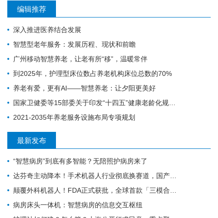
编辑推荐
深入推进医养结合发展
智慧型老年服务：发展历程、现状和前瞻
广州移动智慧养老，让老有所“移”，温暖常伴
到2025年，护理型床位数占养老机构床位总数的70%
养老有爱，更有AI——智慧养老：让夕阳更美好
国家卫健委等15部委关于印发“十四五”健康老龄化规划的通知
2021-2035年养老服务设施布局专项规划
最新发布
“智慧病房”到底有多智能？无陪照护病房来了
达芬奇主动降本！手术机器人行业彻底换赛道，国产替代迎关键变局
颠覆外科机器人！FDA正式获批，全球首款「三模合一」手术机器人诞生
病房床头一体机：智慧病房的信息交互枢纽