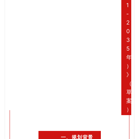
1
-
2
0
3
5
年
）
》
（
草
案
）
一、规划背景