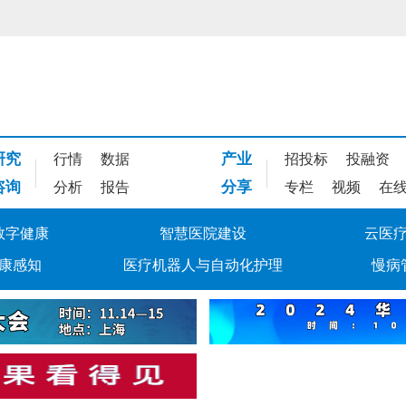
研究
产业
行情
数据
招投标
投融资
咨询
分享
分析
报告
专栏
视频
在
数字健康
智慧医院建设
云医
康感知
医疗机器人与自动化护理
慢病