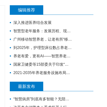
编辑推荐
深入推进医养结合发展
智慧型老年服务：发展历程、现状和前瞻
广州移动智慧养老，让老有所“移”，温暖常伴
到2025年，护理型床位数占养老机构床位总数的70%
养老有爱，更有AI——智慧养老：让夕阳更美好
国家卫健委等15部委关于印发“十四五”健康老龄化规划的通知
2021-2035年养老服务设施布局专项规划
最新发布
“智慧病房”到底有多智能？无陪照护病房来了