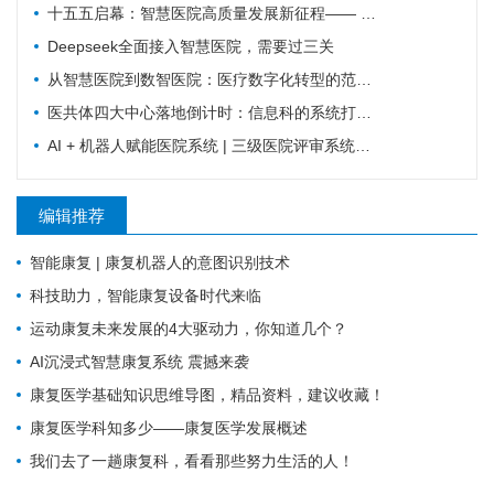
十五五启幕：智慧医院高质量发展新征程—— 新一代 HIS/EMR + AI + 大数据，如何成为公立医院的新引擎？
Deepseek全面接入智慧医院，需要过三关
从智慧医院到数智医院：医疗数字化转型的范式跃迁
医共体四大中心落地倒计时：信息科的系统打通清单来了
AI + 机器人赋能医院系统 | 三级医院评审系统重塑：从突击迎检到长效提质
编辑推荐
智能康复 | 康复机器人的意图识别技术
科技助力，智能康复设备时代来临
运动康复未来发展的4大驱动力，你知道几个？
AI沉浸式智慧康复系统 震撼来袭
康复医学基础知识思维导图，精品资料，建议收藏！
康复医学科知多少——康复医学发展概述
我们去了一趟康复科，看看那些努力生活的人！