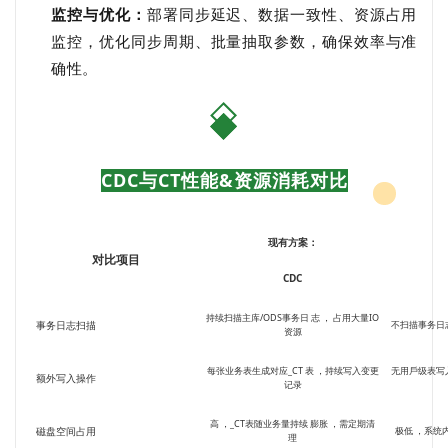
监控与优化：
部署同步延迟、数据一致性、资源占用
监控，优化同步周期、批量抽取参数，确保效率与准
确性。
CDC与CT性能&资源消耗对⽐
现有⽅案：
对⽐项⽬
CDC
持续扫描主库/ODS事务⽇ 志 ， 占⽤⼤量IO
事务⽇志扫描
不扫描事务⽇
资源
每张业务表⽣成对应_CT 表 ，持续写⼊变更
⽆⽤⼾级表写
额外写⼊操作
记录
⾼ ，_CT表随业务量持续 膨胀 ，需定期清
磁盘空间占⽤
极低 ，系统
理