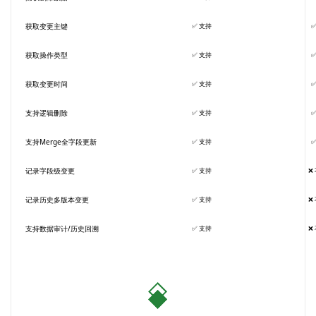
获取变更主键
✅
⽀持
获取操作类型
✅
⽀持
获取变更时间
✅
⽀持
⽀持逻辑删除
✅
⽀持
⽀持Merge全字段更新
✅
⽀持
记录字段级变更
✅
⽀持
❌
记录历史多版本变更
✅
⽀持
❌
⽀持数据审计/历史回溯
✅
⽀持
❌