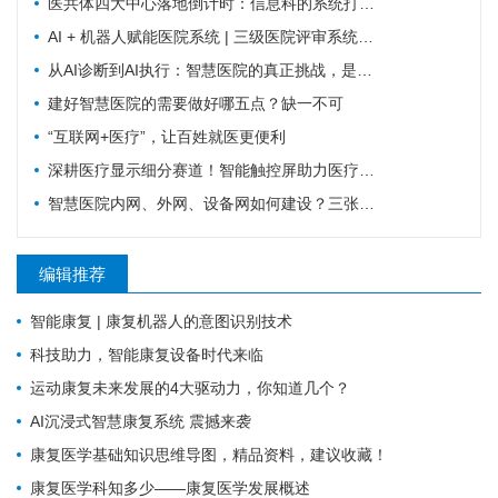
医共体四大中心落地倒计时：信息科的系统打通清单来了
AI + 机器人赋能医院系统 | 三级医院评审系统重塑：从突击迎检到长效提质
从AI诊断到AI执行：智慧医院的真正挑战，是流程重塑
建好智慧医院的需要做好哪五点？缺一不可
“互联网+医疗”，让百姓就医更便利
深耕医疗显示细分赛道！智能触控屏助力医疗行业数字化革新
智慧医院内网、外网、设备网如何建设？三张拓扑图搞清楚
编辑推荐
智能康复 | 康复机器人的意图识别技术
科技助力，智能康复设备时代来临
运动康复未来发展的4大驱动力，你知道几个？
AI沉浸式智慧康复系统 震撼来袭
康复医学基础知识思维导图，精品资料，建议收藏！
康复医学科知多少——康复医学发展概述