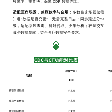
故障少、排查快，保障 CDR 数据连续。
适配医疗场景，兼顾效率与合规：
多数临床场景仅需
知道“数据是否变更”，无需完整日志；同步延迟分钟
级，适配临床查询、科研提取、决策分析；轻量交互
减少数据暴露，契合医疗数据安全要求。
CDC与CT功能对⽐表
现有⽅案：
优
功能
CDC
捕获新增数据
✅
⽀持
捕获更新数据
✅
⽀持
捕获删除数据
✅
⽀持