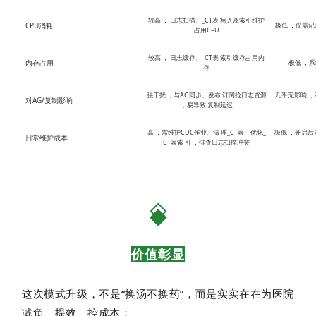
较⾼ ， ⽇志扫描、_CT表 写⼊及索引维护
CPU消耗
极低 ，仅需记
占⽤CPU
较⾼ ， ⽇志缓存、_CT表 索引缓存占⽤内
内存占⽤
极低 ，
存
强⼲扰 ，与AG同步、发布 订阅抢⽇志资源
⼏乎⽆影响 ，
对AG/复制影响
，易导致 复制延迟
⾼ ，需维护CDC作业、清 理_CT表、优化_
极低 ，开启后
⽇常维护成本
CT表索 引 ，排查⽇志扫描冲突
价值彰显
这次模式升级，不是“换汤不换药”，而是实实在在为医院
减负、提效、控成本：