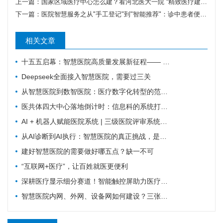
上一篇：
国家区域医疗中心怎么建？看河北医大一院 “精致医疗建筑” 理念下的建设实践
下一篇：
医院智慧服务之从"手工登记"到"智能推荐"：诊中患者便利保障服务的0-5级跃迁之路
相关文章
十五五启幕：智慧医院高质量发展新征程—— 新一代 HIS/EMR + AI + 大数据，如何成为公立医院的新引擎？
Deepseek全面接入智慧医院，需要过三关
从智慧医院到数智医院：医疗数字化转型的范式跃迁
医共体四大中心落地倒计时：信息科的系统打通清单来了
AI + 机器人赋能医院系统 | 三级医院评审系统重塑：从突击迎检到长效提质
从AI诊断到AI执行：智慧医院的真正挑战，是流程重塑
建好智慧医院的需要做好哪五点？缺一不可
“互联网+医疗”，让百姓就医更便利
深耕医疗显示细分赛道！智能触控屏助力医疗行业数字化革新
智慧医院内网、外网、设备网如何建设？三张拓扑图搞清楚