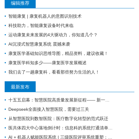
编辑推荐
智能康复 | 康复机器人的意图识别技术
科技助力，智能康复设备时代来临
运动康复未来发展的4大驱动力，你知道几个？
AI沉浸式智慧康复系统 震撼来袭
康复医学基础知识思维导图，精品资料，建议收藏！
康复医学科知多少——康复医学发展概述
我们去了一趟康复科，看看那些努力生活的人！
最新发布
十五五启幕：智慧医院高质量发展新征程—— 新一代 HIS/EMR + AI + 大数据，如何成为公立医院的新引擎？
Deepseek全面接入智慧医院，需要过三关
从智慧医院到数智医院：医疗数字化转型的范式跃迁
医共体四大中心落地倒计时：信息科的系统打通清单来了
AI + 机器人赋能医院系统 | 三级医院评审系统重塑：从突击迎检到长效提质