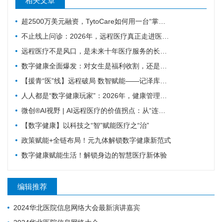
相关文章
超2500万美元融资，TytoCare如何用一台“掌上诊室”重塑远程医疗
不止线上问诊：2026年，远程医疗真正走进医疗主赛道
远程医疗不是风口，是未来十年医疗服务的长期底色
数字健康全面爆发：对女生是福利收割，还是焦虑绑架？
【援青“医”线】远程破局 数智赋能——记泽库县人民医院构建远程医疗体系筑牢高原健康防线
人人都是“数字健康玩家”：2026年，健康管理彻底变天了
微创®AI视野 | AI远程医疗的价值拐点：从“连接”到“理解”MicroPort微创动态
【数字健康】以科技之“智”赋能医疗之“治”
政策赋能+全链布局！元九体解锁数字健康新范式
数字健康赋能生活！解锁身边的智慧医疗新体验
编辑推荐
2024华北医院信息网络大会最新演讲嘉宾