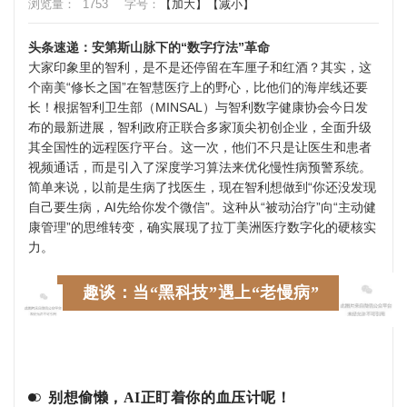
浏览量：
1753
字号：
【加大】
【减小】
头条速递：安第斯山脉下的“数字疗法”革命
大家印象里的智利，是不是还停留在车厘子和红酒？其实，这
个南美“修长之国”在智慧医疗上的野心，比他们的海岸线还要
长！根据智利卫生部（MINSAL）与智利数字健康协会今日发
布的最新进展，智利政府正联合多家顶尖初创企业，全面升级
其全国性的远程医疗平台。这一次，他们不只是让医生和患者
视频通话，而是引入了深度学习算法来优化慢性病预警系统。
简单来说，以前是生病了找医生，现在智利想做到“你还没发现
自己要生病，AI先给你发个微信”。这种从“被动治疗”向“主动健
康管理”的思维转变，确实展现了拉丁美洲医疗数字化的硬核实
力。
趣谈：当“黑科技”遇上“老慢病”
别想偷懒，AI正盯着你的血压计呢！