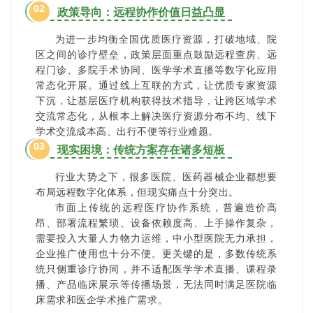
02
政策导向：远程协作价值日益凸显
为进一步均衡全国优质医疗资源，打破地域、院
区之间的诊疗壁垒，政策层面重点鼓励远程查房、远
程门诊、多院手术协同、医学学术直播等数字化应用
常态化开展。通过线上互联的方式，让优质专家资源
下沉，让基层医疗机构获得技术指导，让跨区域学术
交流常态化，从根本上解决医疗资源分布不均、线下
学术交流成本高、出行不便等行业难题。
03
现实困境：传统方案存在诸多短板
行业大势之下，很多医院、医药器械企业都想要
布局远程数字化体系，但现实痛点十分突出。
市面上传统的远程医疗协作系统，普遍造价高
昂、部署流程繁琐、设备依赖度高、上手操作复杂，
需要投入大量人力物力运维，中小型医院无力承担，
企业推广使用也十分不便。更关键的是，多数传统系
统只侧重诊疗协同，并不适配医学学术直播、课程录
播、产品临床展示等传播场景，无法同时满足医院临
床需求和医企学术推广需求。