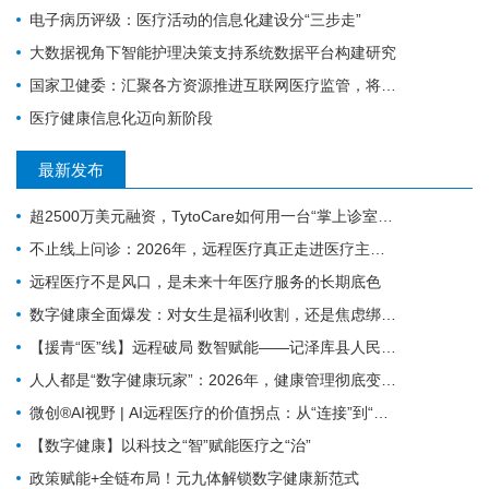
电子病历评级：​医疗活动的信息化建设分“三步走”
大数据视角下智能护理决策支持系统数据平台构建研究
国家卫健委：汇聚各方资源推进互联网医疗监管，将建全国统一的电子健康档案
医疗健康信息化迈向新阶段
最新发布
超2500万美元融资，TytoCare如何用一台“掌上诊室”重塑远程医疗
不止线上问诊：2026年，远程医疗真正走进医疗主赛道
远程医疗不是风口，是未来十年医疗服务的长期底色
数字健康全面爆发：对女生是福利收割，还是焦虑绑架？
【援青“医”线】远程破局 数智赋能——记泽库县人民医院构建远程医疗体系筑牢高原健康防线
人人都是“数字健康玩家”：2026年，健康管理彻底变天了
微创®AI视野 | AI远程医疗的价值拐点：从“连接”到“理解”MicroPort微创动态
【数字健康】以科技之“智”赋能医疗之“治”
政策赋能+全链布局！元九体解锁数字健康新范式