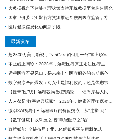
大数据视角下智能护理决策支持系统数据平台构建研究
国家卫健委：汇聚各方资源推进互联网医疗监管，将建全国统一的电子健康档案
医疗健康信息化迈向新阶段
最新发布
超2500万美元融资，TytoCare如何用一台“掌上诊室”重塑远程医疗
不止线上问诊：2026年，远程医疗真正走进医疗主赛道
远程医疗不是风口，是未来十年医疗服务的长期底色
数字健康全面爆发：对女生是福利收割，还是焦虑绑架？
【援青“医”线】远程破局 数智赋能——记泽库县人民医院构建远程医疗体系筑牢高原健康防线
人人都是“数字健康玩家”：2026年，健康管理彻底变天了
微创®AI视野 | AI远程医疗的价值拐点：从“连接”到“理解”MicroPort微创动态
【数字健康】以科技之“智”赋能医疗之“治”
政策赋能+全链布局！元九体解锁数字健康新范式
数字健康赋能生活！解锁身边的智慧医疗新体验