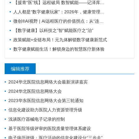
【援青“医”线】远程破局 数智赋能——记泽库县人民医院构建远程医疗体系筑牢高原健康防线
人人都是“数字健康玩家”：2026年，健康管理彻底变天了
微创®AI视野 | AI远程医疗的价值拐点：从“连接”到“理解”MicroPort微创动态
【数字健康】以科技之“智”赋能医疗之“治”
政策赋能+全链布局！元九体解锁数字健康新范式
数字健康赋能生活！解锁身边的智慧医疗新体验
编辑推荐
2024华北医院信息网络大会最新演讲嘉宾
2024华北医院信息网络大会
2023华东医院信息网络大会第三轮通知
信息化建设助力医院人力资源管理升级
浅谈医疗器械电子记录的控制
基于医院等级评审的医院质量管理体系建设
电子病历评级：​医疗活动的信息化建设分“三步走”