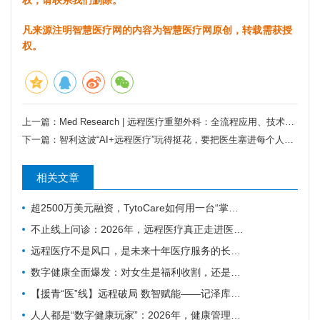
凡来源注明智慧医疗网的内容为智慧医疗网原创，转载需获授
权。
上一篇：
Med Research | 远程医疗重塑外科：全流程应用、技术支撑与发展前景研究
下一篇：
智利这波“AI+远程医疗”玩得挺花，要把医生塞进每个人的口袋里？
相关文章
超2500万美元融资，TytoCare如何用一台“掌上诊室”重塑远程医疗
不止线上问诊：2026年，远程医疗真正走进医疗主赛道
远程医疗不是风口，是未来十年医疗服务的长期底色
数字健康全面爆发：对女生是福利收割，还是焦虑绑架？
【援青“医”线】远程破局 数智赋能——记泽库县人民医院构建远程医疗体系筑牢高原健康防线
人人都是“数字健康玩家”：2026年，健康管理彻底变天了