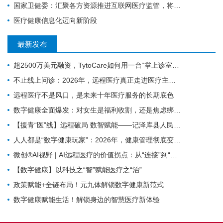
国家卫健委：汇聚各方资源推进互联网医疗监管，将建全国统一的电子健康档案
医疗健康信息化迈向新阶段
最新发布
超2500万美元融资，TytoCare如何用一台“掌上诊室”重塑远程医疗
不止线上问诊：2026年，远程医疗真正走进医疗主赛道
远程医疗不是风口，是未来十年医疗服务的长期底色
数字健康全面爆发：对女生是福利收割，还是焦虑绑架？
【援青“医”线】远程破局 数智赋能——记泽库县人民医院构建远程医疗体系筑牢高原健康防线
人人都是“数字健康玩家”：2026年，健康管理彻底变天了
微创®AI视野 | AI远程医疗的价值拐点：从“连接”到“理解”MicroPort微创动态
【数字健康】以科技之“智”赋能医疗之“治”
政策赋能+全链布局！元九体解锁数字健康新范式
数字健康赋能生活！解锁身边的智慧医疗新体验