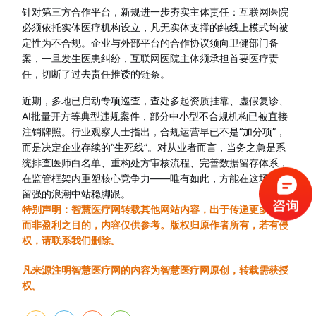
针对第三方合作平台，新规进一步夯实主体责任：互联网医院
必须依托实体医疗机构设立，凡无实体支撑的纯线上模式均被
定性为不合规。企业与外部平台的合作协议须向卫健部门备
案，一旦发生医患纠纷，互联网医院主体须承担首要医疗责
任，切断了过去责任推诿的链条。
近期，多地已启动专项巡查，查处多起资质挂靠、虚假复诊、
AI批量开方等典型违规案件，部分中小型不合规机构已被直接
注销牌照。行业观察人士指出，合规运营早已不是“加分项”，
而是决定企业存续的“生死线”。对从业者而言，当务之急是系
统排查医师白名单、重构处方审核流程、完善数据留存体系，
在监管框架内重塑核心竞争力——唯有如此，方能在这场汰弱
留强的浪潮中站稳脚跟。
特别声明：智慧医疗网转载其他网站内容，出于传递更多信息
而非盈利之目的，内容仅供参考。版权归原作者所有，若有侵
权，请联系我们删除。
凡来源注明智慧医疗网的内容为智慧医疗网原创，转载需获授
权。