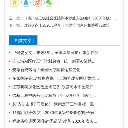
上一篇：
《四川省三级综合医院评审标准实施细则（2026年版）》正式印发（附下载）
下一篇：
政策盘点｜2026上半年十大医疗信息化相关重点政策
相关文章
卫健委发文，未来3年，全体基层医护迎来新任务
连云港AI医疗三年计划启动：统一部署AI辅助诊疗智能体
安徽新规落地！全国医疗圈有这些变化
多家医院亮出“数据家底”！上海将建立医疗数据集供需常态化对接
江苏明确深化医改重点任务 鼓励高水平医院开展人工智能技术研发应用
强基工程中医药行动释放了什么信号？《医疗卫生强基工程中医药行动方案》印发（附政策解读）
从“齐步走”到“同质化”：河南定下三年目标，重塑基层医疗质量体系
11部门联合发文：2030年县级中医医院电子病历达标率100%，AI辅助诊疗加速落地
福建省推进医保报销“无证明”改革 2026年底实现公立医院全覆盖