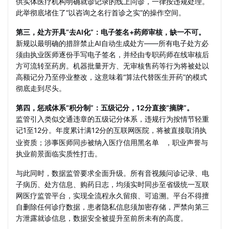
供实体医疗机构明确就诊记录的线上问诊，一律按违规处理。
此举彻底堵住了“以咨询之名行首诊之实”的操作空间。
第三，处方开具“去AI化”：电子签名+药师审核，缺一不可。
新规以最明确的措辞禁止AI自动生成处方——所有电子处方必
须由执业医师逐份手写电子签名，并经由专职药师在线审核后
方可流转至药房。机器批量开方、无审核售药等行为将被处以
高额记分乃至停业整改，这意味着“算法代替医生开药”的模式
彻底走到尽头。
第四，惩戒体系“积分制”：五级记分，12分直接“摘牌”。
监管引入类似交通违章的五级记分体系，违规行为按情节轻重
记1至12分。年度累计满12分的互联网医院，将被直接取消执
业资质；涉事医师同步被纳入
医疗信用黑名单
，职业声誉与
执业前景面临实质性打击。
与此同时，数据监管要求全面升级。所有音视频问诊记录、电
子病历、处方信息、购药日志，均须实时同步至省级统一互联
网医疗监管平台，实现全流程永久留痕、可追溯。平台不得擅
自删除任何诊疗数据，患者隐私信息须加密存储，严禁向第三
方泄露就诊信息，数据安全被提升至前所未有的高度。