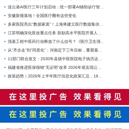
连云港AI医疗三年计划启动：统一部署AI辅助诊疗智能体
安徽新规落地！全国医疗圈有这些变化
多家医院亮出“数据家底”！上海将建立医疗数据集供需常态化对接
江苏明确深化医改重点任务 鼓励高水平医院开展人工智能技术研发应用
强基工程中医药行动释放了什么信号？《医疗卫生强基工程中医药行动方案》印发（附政策解读）
从“齐步走”到“同质化”：河南定下三年目标，重塑基层医疗质量体系
11部门联合发文：2030年县级中医医院电子病历达标率100%，AI辅助诊疗加速落地
福建省推进医保报销“无证明”改革 2026年底实现公立医院全覆盖
政策趋势｜2026年上半年医疗信息化政策汇总，18项政策密集落地（附汇总报告下载）