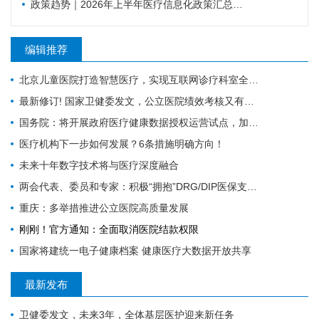
政策趋势｜2026年上半年医疗信息化政策汇总，18项政策密集落地（附汇总报告下载）
编辑推荐
北京儿童医院打造智慧医疗，实现互联网诊疗科室全覆盖
最新修订! 国家卫健委发文，公立医院绩效考核又有新规定
国务院：将开展政府医疗健康数据授权运营试点，加快推进卫生健康信息化
医疗机构下一步如何发展？6条措施明确方向！
未来十年数字技术将与医疗深度融合
两会代表、委员和专家：积极“拥抱”DRG/DIP医保支付方式改革
重庆：多举措推进公立医院高质量发展
刚刚！官方通知：全面取消医院结款权限
国家将建统一电子健康档案 健康医疗大数据开放共享
最新发布
卫健委发文，未来3年，全体基层医护迎来新任务