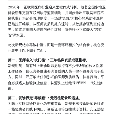
2026年，互联网医疗行业迎来里程碑式转折。随着全国多地卫
健委密集更新互联网诊疗监管细则，并同步推出互联网医院不
良执业行为记分管理制度，一场以“合规”为核心的系统性洗牌
已然拉开帷幕。从医师资质到处方流转，从数据存证到宣传边
界，监管层用四大维度的硬性红线，宣告行业正式驶入“强监
管”深水区。
此次新规绝非零散补漏，而是一套环环相扣的组合拳，核心变
化集中于以下四个层面：
第一，医师准入“铁门槛”：三年临床资质成硬指标。
新规明确，所有线上出诊医师必须持有不少于3年的独立临床
工作经验，且仅具备健康咨询资质的人员一律不得开具电子处
方。同时，严厉禁止任何形式的医师资质租借、挂靠行为，平
台必须逐人核验执业信息，从源头上杜绝“
影子医生
”线上接
诊。
第二，复诊界定“零模糊”：无既往记录即违规。
为防止互联网诊疗异化为变相首诊，新规要求接诊医师必须逐
一核验患者的线下病历、诊断证明等既往就诊资料。凡无法提