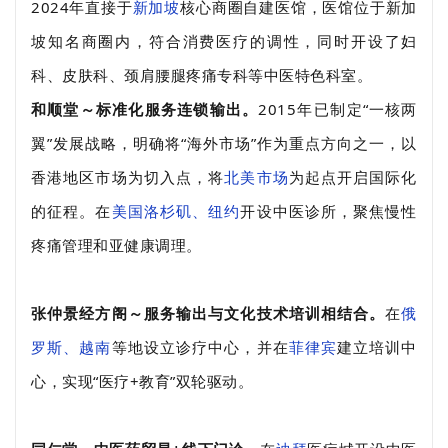
2024年直接于
新加坡
核心商圈自建医馆，医馆位于新加
坡知名商圈内，符合消费医疗的调性，同时开设了妇
科、皮肤科、颈肩腰腿疼痛专科等中医特色科室。
和顺堂～标准化服务连锁输出。
2015年‌已制定“一核两
翼”发展战略，明确将“海外市场”作为重点方向之一，以
香港地区市场为切入点，将
北美市场
为起点开启国际化
的征程。在
美国洛杉矶、纽约
开设中医诊所，聚焦慢性
疼痛管理和亚健康调理。
张仲景经方阁～服务输出与文化技术培训相结合。
在
俄
罗斯、越南
等地设立诊疗中心，并在
菲律宾
建立培训中
心，实现“医疗+教育”双轮驱动。