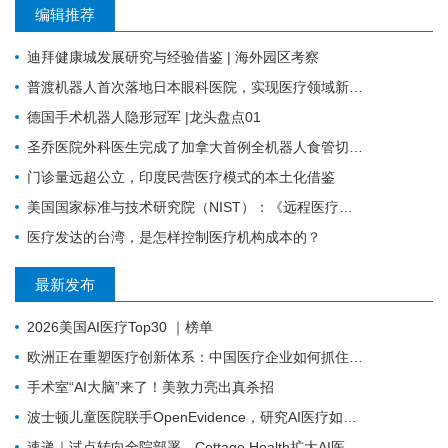
编辑推荐
迪拜健康城发展研究与经验借鉴 | 海外园区考察
普渡机器人首次落地日本眼科医院，实现医疗领域新突破
德国手术机器人隐形冠军 |龙头盘点01
圣乔医院外科医生完成了加拿大首例全机器人食管切除术
门诊量远超公立，印度民营医疗模式的本土化借鉴
美国国家标准与技术研究院（NIST）：《远程医疗远程患者监测生态系统安全指南（最终版）》
医疗发达的台湾，是怎样控制医疗机构成本的？
最新发布
2026美国AI医疗Top30 ｜榜单
欧洲正在重塑医疗创新体系：中国医疗企业如何抓住下一轮机会？
手术室“AI大脑”来了！美敦力亮出真杀招
波士顿儿童医院联手OpenEvidence，研究AI医疗如何改变临床决策
速递｜试点转向全院部署，Cottage Health扩大AI医疗虚拟护理合作