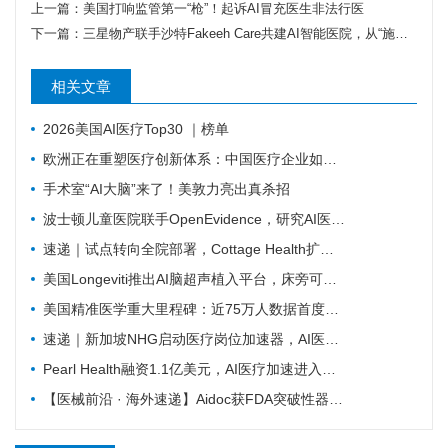
上一篇：
美国打响监管第一“枪”！起诉AI冒充医生非法行医
下一篇：
三星物产联手沙特Fakeeh Care共建AI智能医院，从“施工方”跳向“医疗数字基建运营商”
相关文章
2026美国AI医疗Top30 ｜榜单
欧洲正在重塑医疗创新体系：中国医疗企业如何抓住下一轮机会？
手术室“AI大脑”来了！美敦力亮出真杀招
波士顿儿童医院联手OpenEvidence，研究AI医疗如何改变临床决策
速递｜试点转向全院部署，Cottage Health扩大AI医疗虚拟护理合作
美国Longeviti推出AI脑超声植入平台，床旁可完成颅内实时成像
美国精准医学重大里程碑：近75万人数据首度开放
速递｜新加坡NHG启动医疗岗位加速器，AI医疗进入岗位重构阶段
Pearl Health融资1.1亿美元，AI医疗加速进入医保控费核心环节
【医械前沿 · 海外速递】Aidoc获FDA突破性器械认定，AI大模型覆盖数十种急症