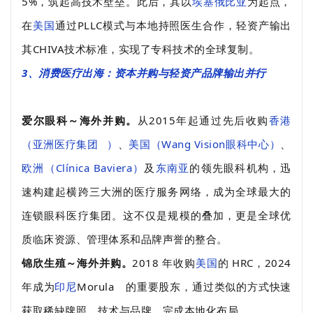
5%，筑起高技术壁垒。此后，其以
埃塞俄比亚
为起点，
在
美国
通过PLLC模式与本地持照医生合作，轻资产输出
其CHIVA技术标准，实现了专科技术的全球复制。
3、消费医疗出海：资本并购与轻资产品牌输出并行
爱尔眼科～海外并购。
从2015年起通过先后收购
香港
（
亚洲医疗集团
）
、
美国（Wang Vision眼科中心）
、
欧洲（Clínica Baviera）
及
东南亚
的领先眼科机构，迅
速构建起横跨三大洲的医疗服务网络，成为全球最大的
连锁眼科医疗集团。这不仅是规模的叠加，更是全球优
质临床资源、管理体系和品牌声誉的整合。
锦欣生殖～海外并购。
2018 年收购
美国
的 HRC，2024
年成为
印尼
Morula
的重要股东，通过类似的方式快速
获取稀缺牌照、技术与品牌，完成本地化布局。