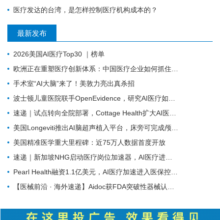
医疗发达的台湾，是怎样控制医疗机构成本的？
最新发布
2026美国AI医疗Top30 ｜榜单
欧洲正在重塑医疗创新体系：中国医疗企业如何抓住下一轮机会？
手术室“AI大脑”来了！美敦力亮出真杀招
波士顿儿童医院联手OpenEvidence，研究AI医疗如何改变临床决策
速递｜试点转向全院部署，Cottage Health扩大AI医疗虚拟护理合作
美国Longeviti推出AI脑超声植入平台，床旁可完成颅内实时成像
美国精准医学重大里程碑：近75万人数据首度开放
速递｜新加坡NHG启动医疗岗位加速器，AI医疗进入岗位重构阶段
Pearl Health融资1.1亿美元，AI医疗加速进入医保控费核心环节
【医械前沿 · 海外速递】Aidoc获FDA突破性器械认定，AI大模型覆盖数十种急症