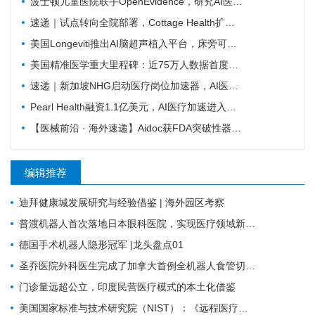
波士顿儿童医院联手OpenEvidence，研究AI医疗如何改变临床决策
速递｜试点转向全院部署，Cottage Health扩大AI医疗虚拟护理合作
美国Longeviti推出AI脑超声植入平台，床旁可完成颅内实时成像
美国精准医学重大里程碑：近75万人数据首度开放
速递｜新加坡NHG启动医疗岗位加速器，AI医疗进入岗位重构阶段
Pearl Health融资1.1亿美元，AI医疗加速进入医保控费核心环节
【医械前沿 · 海外速递】Aidoc获FDA突破性器械认定，AI大模型覆盖数十种急症
编辑推荐
迪拜健康城发展研究与经验借鉴 | 海外园区考察
普渡机器人首次落地日本眼科医院，实现医疗领域新突破
德国手术机器人隐形冠军 |龙头盘点01
圣乔医院外科医生完成了加拿大首例全机器人食管切除术
门诊量远超公立，印度民营医疗模式的本土化借鉴
美国国家标准与技术研究院（NIST）：《远程医疗远程患者监测生态系统安全指南（最终版）》