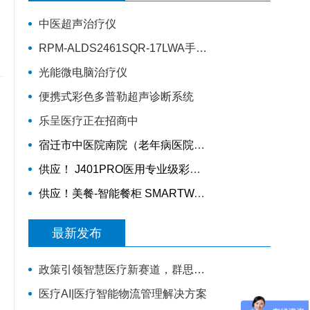
中医超声治疗仪
RPM-ALDS2461SQR-17LWA手动轮椅车
光能微电脑治疗仪
便携式彩色多普勒超声诊断系统
乐呈医疗正在招商中
宿迁市中医院南院（老年病医院）智慧医院信息化项目采购公告
供应！ J401PRO医用专业级彩色多材料3D打印机
供应！美餐-智能餐柜 SMARTWAITER W2E 、智能电子收银称 SUNMI S2
最新发布
政策引领智慧医疗新赛道，群思AI数字人解决方案升级，便民就医链路！
医疗AI|医疗智能物流管理解决方案