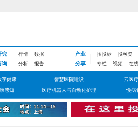
研究
产业
行情
数据
招投标
投融资
咨询
分享
分析
报告
专栏
视频
在
数字健康
智慧医院建设
云医
康感知
医疗机器人与自动化护理
慢病