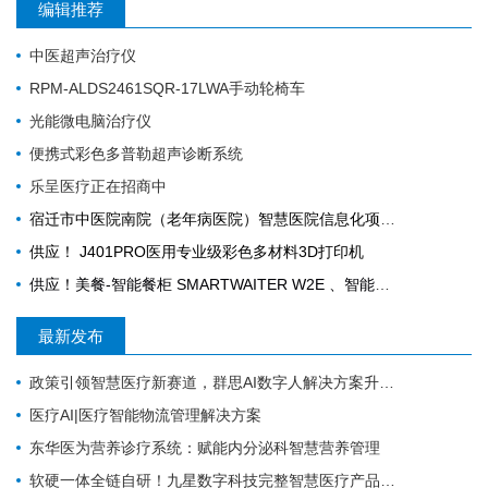
编辑推荐
中医超声治疗仪
RPM-ALDS2461SQR-17LWA手动轮椅车
光能微电脑治疗仪
便携式彩色多普勒超声诊断系统
乐呈医疗正在招商中
宿迁市中医院南院（老年病医院）智慧医院信息化项目采购公告
供应！ J401PRO医用专业级彩色多材料3D打印机
供应！美餐-智能餐柜 SMARTWAITER W2E 、智能电子收银称 SUNMI S2
最新发布
政策引领智慧医疗新赛道，群思AI数字人解决方案升级，便民就医链路！
医疗AI|医疗智能物流管理解决方案
东华医为营养诊疗系统：赋能内分泌科智慧营养管理
软硬一体全链自研！九星数字科技完整智慧医疗产品矩阵，助力区域医疗数字化升级