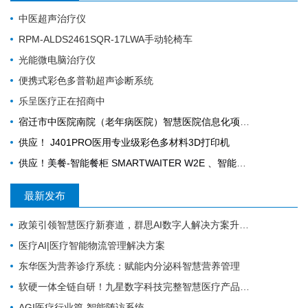
中医超声治疗仪
RPM-ALDS2461SQR-17LWA手动轮椅车
光能微电脑治疗仪
便携式彩色多普勒超声诊断系统
乐呈医疗正在招商中
宿迁市中医院南院（老年病医院）智慧医院信息化项目采购公告
供应！ J401PRO医用专业级彩色多材料3D打印机
供应！美餐-智能餐柜 SMARTWAITER W2E 、智能电子收银称 SUNMI S2
最新发布
政策引领智慧医疗新赛道，群思AI数字人解决方案升级，便民就医链路！
医疗AI|医疗智能物流管理解决方案
东华医为营养诊疗系统：赋能内分泌科智慧营养管理
软硬一体全链自研！九星数字科技完整智慧医疗产品矩阵，助力区域医疗数字化升级
AGI医疗行业篇-智能随访系统