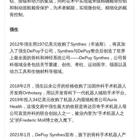
钻、摆锯和动力的集成，同时在术中实现毫米级精确截骨控制
和制动巡航截骨保护，为术者赋能，实现微创化、精细化的截
骨控制。
强生
2012年强生用197亿美元收购了Synthes（辛迪斯），将其加
入了强生DePuy子公司，Synthes与DePuy整合后创造了世界
上最全面的骨科和神经系统公司——DePuy Synthes，公司骨
科领域业务包括关节重建、创伤、脊柱、运动医学、颌面以及
动力工具和生物材料等领域。
2018年2月，强生以未公开的价格收购了法国外科手术机器人
开发商Orthotaxy，用以开发骨科下一代机器人辅助手术平台。
2019年投入34亿美元收购了机器人内窥镜检查公司Auris
Health，这项交易中强生最大的收获是将达芬奇手术机器人母
公司直觉外科的联合创始人之一，被业内誉为“手术机器人之
父”的Frederic Moll博士收入麾下。
2021年1月，DePuy Synthes宣布，旗下的骨科手术机器人产