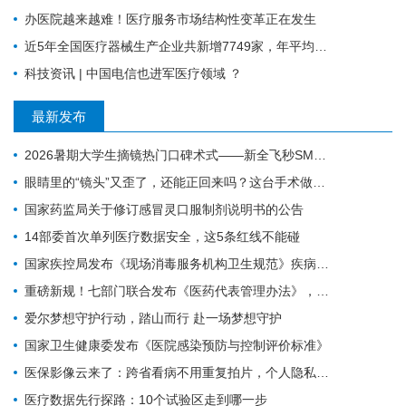
办医院越来越难！医疗服务市场结构性变革正在发生
近5年全国医疗器械生产企业共新增7749家，年平均增长1550家
科技资讯 | 中国电信也进军医疗领域 ？
最新发布
2026暑期大学生摘镜热门口碑术式——新全飞秒SMILE pro散光增强版
眼睛里的“镜头”又歪了，还能正回来吗？这台手术做到了
国家药监局关于修订感冒灵口服制剂说明书的公告
14部委首次单列医疗数据安全，这5条红线不能碰
国家疾控局发布《现场消毒服务机构卫生规范》疾病预防控制行业标准
重磅新规！七部门联合发布《医药代表管理办法》，8月1日起施行
爱尔梦想守护行动，踏山而行 赴一场梦想守护
国家卫生健康委发布《医院感染预防与控制评价标准》
医保影像云来了：跨省看病不用重复拍片，个人隐私也要有专业保障
医疗数据先行探路：10个试验区走到哪一步