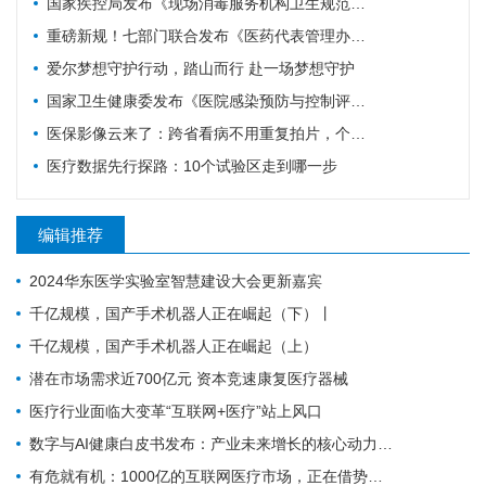
国家疾控局发布《现场消毒服务机构卫生规范》疾病预防控制行业标准
重磅新规！七部门联合发布《医药代表管理办法》，8月1日起施行
爱尔梦想守护行动，踏山而行 赴一场梦想守护
国家卫生健康委发布《医院感染预防与控制评价标准》
医保影像云来了：跨省看病不用重复拍片，个人隐私也要有专业保障
医疗数据先行探路：10个试验区走到哪一步
编辑推荐
2024华东医学实验室智慧建设大会更新嘉宾
千亿规模，国产手术机器人正在崛起（下）丨
千亿规模，国产手术机器人正在崛起（上）
潜在市场需求近700亿元 资本竞速康复医疗器械
医疗行业面临大变革“互联网+医疗”站上风口
数字与AI健康白皮书发布：产业未来增长的核心动力，引领竞争格局
有危就有机：1000亿的互联网医疗市场，正在借势破局