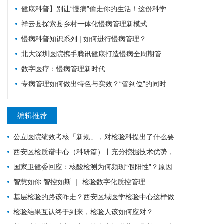
健康科普】别让“慢病”偷走你的生活！这份科学防控指南请收好
祥云县探索县乡村一体化慢病管理新模式
慢病科普知识系列 | 如何进行慢病管理？
北大深圳医院携手腾讯健康打造慢病全周期管理平台，已落地超百家社康中心
数字医疗：慢病管理新时代
专病管理如何做出特色与实效？“管到位”的同时还要“强内涵”
编辑推荐
公立医院绩效考核「新规」，对检验科提出了什么要求？
西安区检质谱中心（科研篇）丨充分挖掘技术优势，让“临床+科研”一加一大于二
国家卫健委回应：核酸检测为何频现“假阳性”？原因值得所有检验人警惕！
智慧如你 智控如斯 ｜ 检验数字化质控管理
基层检验的路该咋走？西安区域医学检验中心这样做
检验结果互认终于到来，检验人该如何应对？