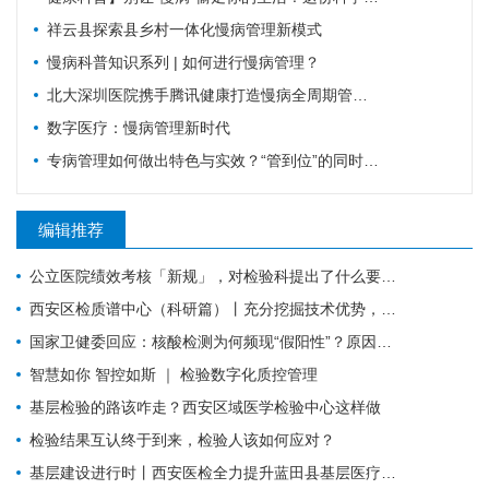
祥云县探索县乡村一体化慢病管理新模式
慢病科普知识系列 | 如何进行慢病管理？
北大深圳医院携手腾讯健康打造慢病全周期管理平台，已落地超百家社康中心
数字医疗：慢病管理新时代
专病管理如何做出特色与实效？“管到位”的同时还要“强内涵”
编辑推荐
公立医院绩效考核「新规」，对检验科提出了什么要求？
西安区检质谱中心（科研篇）丨充分挖掘技术优势，让“临床+科研”一加一大于二
国家卫健委回应：核酸检测为何频现“假阳性”？原因值得所有检验人警惕！
智慧如你 智控如斯 ｜ 检验数字化质控管理
基层检验的路该咋走？西安区域医学检验中心这样做
检验结果互认终于到来，检验人该如何应对？
基层建设进行时丨西安医检全力提升蓝田县基层医疗服务能力