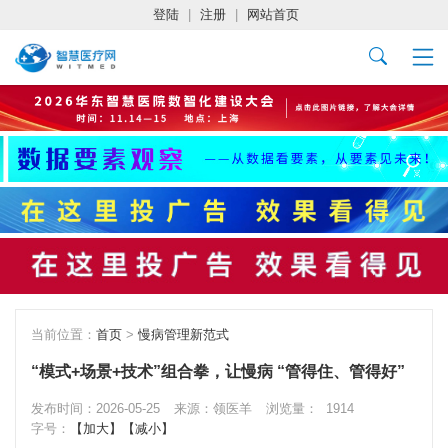
登陆
|
注册
|
网站首页
当前位置：
首页
>
慢病管理新范式
“模式+场景+技术”组合拳，让慢病 “管得住、管得好”
发布时间：2026-05-25
来源：领医羊
浏览量：
1914
字号：
【加大】
【减小】