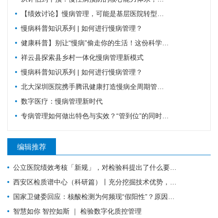
【绩效讨论】慢病管理，可能是基层医院转型的重要入口？！
慢病科普知识系列 | 如何进行慢病管理？
健康科普】别让“慢病”偷走你的生活！这份科学防控指南请收好
祥云县探索县乡村一体化慢病管理新模式
慢病科普知识系列 | 如何进行慢病管理？
北大深圳医院携手腾讯健康打造慢病全周期管理平台，已落地超百家社康中心
数字医疗：慢病管理新时代
专病管理如何做出特色与实效？“管到位”的同时还要“强内涵”
编辑推荐
公立医院绩效考核「新规」，对检验科提出了什么要求？
西安区检质谱中心（科研篇）丨充分挖掘技术优势，让“临床+科研”一加一大于二
国家卫健委回应：核酸检测为何频现“假阳性”？原因值得所有检验人警惕！
智慧如你 智控如斯 ｜ 检验数字化质控管理