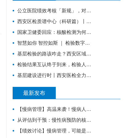
公立医院绩效考核「新规」，对检验科提出了什么要求？
西安区检质谱中心（科研篇）丨充分挖掘技术优势，让“临床+科研”一加一大于二
国家卫健委回应：核酸检测为何频现“假阳性”？原因值得所有检验人警惕！
智慧如你 智控如斯 ｜ 检验数字化质控管理
基层检验的路该咋走？西安区域医学检验中心这样做
检验结果互认终于到来，检验人该如何应对？
基层建设进行时丨西安医检全力提升蓝田县基层医疗服务能力
最新发布
【慢病管理】高温来袭！慢病人群安稳度夏，请牢记这6件事。
从评估到干预：慢性病预防的核心能力体系，教你科学管理健康
【绩效讨论】慢病管理，可能是基层医院转型的重要入口？！