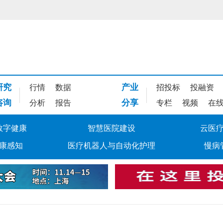
研究
产业
行情
数据
招投标
投融资
咨询
分享
分析
报告
专栏
视频
在
数字健康
智慧医院建设
云医
康感知
医疗机器人与自动化护理
慢病