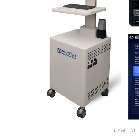
▲
Medus Vis