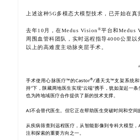
上述这种5G多模态大模型技术，已开始在真
®
去年10月，在Medus Vision
平台和Medus
周围血管科团队，实时远程指导4000公里以
以上的高难度
主动脉夹层
手术。
®
手术使用
心脉医疗
™的Castor
/通天戈™支架系统和Ta
持”下，陕藏两地医生实现“云端”携手，犹如架起一
也为跨地域医疗合作提供了新的技术支撑。
AI不会替代医生。但它正在帮助医生突破时间和空
从疾病筛查到远程医疗，从智能影像到专科大模型，
注和探索的重要方向之一。