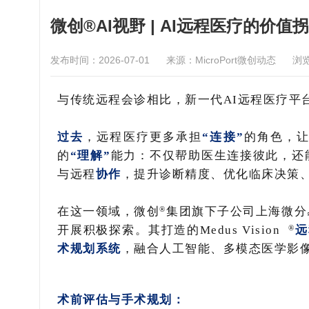
微创®AI视野 | AI远程医疗的价值拐
发布时间：2026-07-01
来源：MicroPort微创动态
浏
与传统远程会诊相比，新一代AI远程医疗平台
过去
，远程医疗更多承担
“连接”
的角色，
的
“理解”
能力：不仅帮助医生连接彼此，还
与远程
协作
，提升诊断精度、优化临床决策
®
在这一领域，微创
集团旗下子公司上海微分
®
开展积极探索。其打造的
Medus Vision
远
术规划系统
，融合人工智能、多模态医学影
术前评估与手术规划：