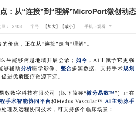
点：从“连接”到“理解”MicroPort微创动态
览量：
2403
字号：
【加大】
【减小】
手机上观看
的价值，正在从“连接”走向“理解”。
让医生能够跨越地域开展会诊；
如今
，AI正赋予它更强
能够辅助
分析
医学影像、
整合
多源数据、支持手术
规划
、促进优质医疗资源下沉。
易数数字科技有限公司（以下简称“
微分易数™
”）正在
程手术智能协同平台
和Medus Vascular™
AI主动脉手
像处理及远程协同技术，可支持多个临床场景：