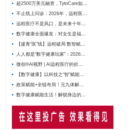
超2500万美元融资，TytoCare如何用一台“掌上诊室”重塑远程医疗
不止线上问诊：2026年，远程医疗真正走进医疗主赛道
远程医疗不是风口，是未来十年医疗服务的长期底色
数字健康全面爆发：对女生是福利收割，还是焦虑绑架？
【援青“医”线】远程破局 数智赋能——记泽库县人民医院构建远程医疗体系筑牢高原健康防线
人人都是“数字健康玩家”：2026年，健康管理彻底变天了
微创®AI视野 | AI远程医疗的价值拐点：从“连接”到“理解”MicroPort微创动态
【数字健康】以科技之“智”赋能医疗之“治”
政策赋能+全链布局！元九体解锁数字健康新范式
数字健康赋能生活！解锁身边的智慧医疗新体验