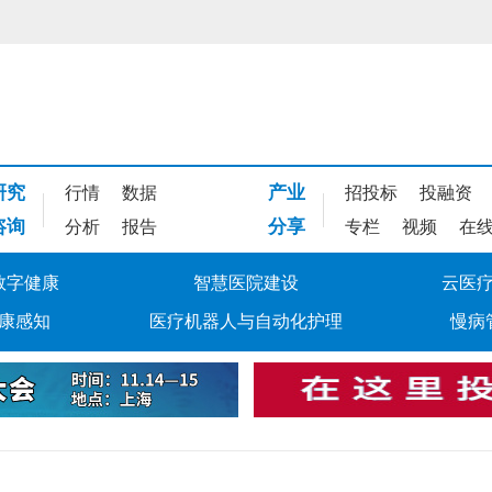
研究
产业
行情
数据
招投标
投融资
咨询
分享
分析
报告
专栏
视频
在
数字健康
智慧医院建设
云医
康感知
医疗机器人与自动化护理
慢病