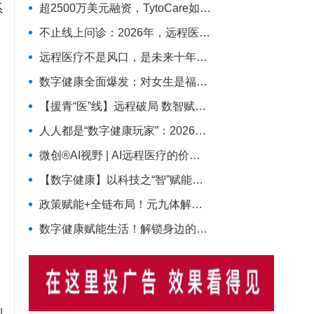
系
超2500万美元融资，TytoCare如何用一台“掌上诊室”重塑远程医疗
不止线上问诊：2026年，远程医疗真正走进医疗主赛道
远程医疗不是风口，是未来十年医疗服务的长期底色
数字健康全面爆发：对女生是福利收割，还是焦虑绑架？
【援青“医”线】远程破局 数智赋能——记泽库县人民医院构建远程医疗体系筑牢高原健康防线
人人都是“数字健康玩家”：2026年，健康管理彻底变天了
微创®AI视野 | AI远程医疗的价值拐点：从“连接”到“理解”MicroPort微创动态
【数字健康】以科技之“智”赋能医疗之“治”
政策赋能+全链布局！元九体解锁数字健康新范式
数字健康赋能生活！解锁身边的智慧医疗新体验
利