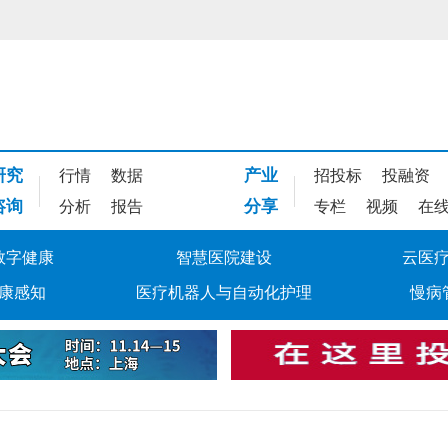
研究
产业
行情
数据
招投标
投融资
咨询
分享
分析
报告
专栏
视频
在
数字健康
智慧医院建设
云医
康感知
医疗机器人与自动化护理
慢病