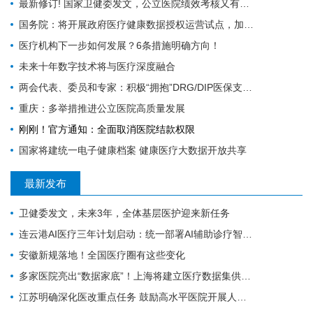
最新修订! 国家卫健委发文，公立医院绩效考核又有新规定
国务院：将开展政府医疗健康数据授权运营试点，加快推进卫生健康信息化
医疗机构下一步如何发展？6条措施明确方向！
未来十年数字技术将与医疗深度融合
两会代表、委员和专家：积极“拥抱”DRG/DIP医保支付方式改革
重庆：多举措推进公立医院高质量发展
刚刚！官方通知：全面取消医院结款权限
国家将建统一电子健康档案 健康医疗大数据开放共享
最新发布
卫健委发文，未来3年，全体基层医护迎来新任务
连云港AI医疗三年计划启动：统一部署AI辅助诊疗智能体
安徽新规落地！全国医疗圈有这些变化
多家医院亮出“数据家底”！上海将建立医疗数据集供需常态化对接
江苏明确深化医改重点任务 鼓励高水平医院开展人工智能技术研发应用