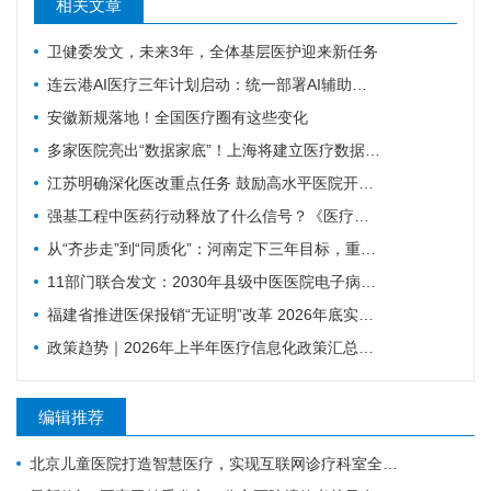
相关文章
卫健委发文，未来3年，全体基层医护迎来新任务
连云港AI医疗三年计划启动：统一部署AI辅助诊疗智能体
安徽新规落地！全国医疗圈有这些变化
多家医院亮出“数据家底”！上海将建立医疗数据集供需常态化对接
江苏明确深化医改重点任务 鼓励高水平医院开展人工智能技术研发应用
强基工程中医药行动释放了什么信号？《医疗卫生强基工程中医药行动方案》印发（附政策解读）
从“齐步走”到“同质化”：河南定下三年目标，重塑基层医疗质量体系
11部门联合发文：2030年县级中医医院电子病历达标率100%，AI辅助诊疗加速落地
福建省推进医保报销“无证明”改革 2026年底实现公立医院全覆盖
政策趋势｜2026年上半年医疗信息化政策汇总，18项政策密集落地（附汇总报告下载）
编辑推荐
北京儿童医院打造智慧医疗，实现互联网诊疗科室全覆盖